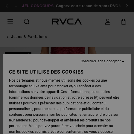
PASSER
bres
À
Se connecter / s'inscrire
JEU CONCOURS
Gagnez votre tenue de sport RVCA
Parti
L'INFORMATION
SUR
LE
PRODUIT
Jeans & Pantalons
NOUVEAUTÉ
Continuer sans accepter
CE SITE UTILISE DES COOKIES
Nos partenaires et nous-mêmes utilisons des cookies ou une
technologie équivalente pour stocker et/ou accéder à des
informations sur votre appareil. Ces informations personnelles
(comme vos données de navigation et votre adresse IP) peuvent être
utilisées pour vous présenter des publications et du contenu
personnalisés ; pour mesurer la performance publicitaire et du
contenu ; pour personnaliser les publicités ; et en apprendre plus sur
leur audience ; pour développer et améliorer les produits de nos
partenaires. Vous pouvez paramétrer vos choix pour accepter ou
non les cookies soumis à votre consentement, ou vous y opposer