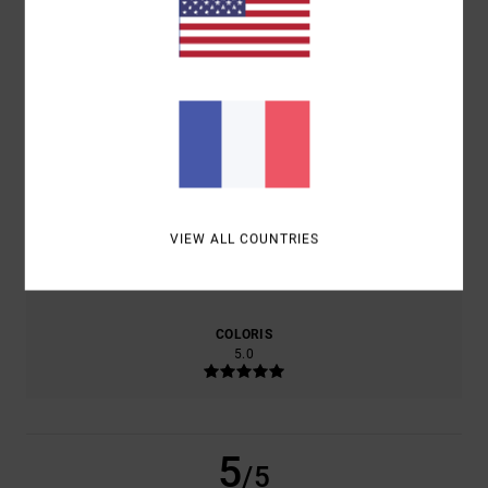
/5
BASÉ SUR
1 AVIS VÉRIFIÉS
DEPUIS AVRIL 2026
100% DE NOS CLIENTS RECOMMANDENT CE PRODUIT
CONFORT
RAPPORT QUALITÉ / PRIX
5.0
4.0
VIEW ALL COUNTRIES
TAILLE
MATIÈRE
5.0
TROP PETIT
TROP GRAND
COLORIS
5.0
5
/5