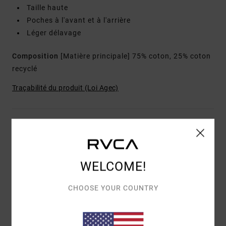
Taille haute
Poches à l'avant et à l'arrière
Léger délavage
Composition
[Matière principale] 75% coton, 25% coton
recyclé
Traçabilité du produit (Loi Agec)
Livraison & Retours
WELCOME!
Avis clients
CHOOSE YOUR COUNTRY
NOTE MOYENNE
5.0