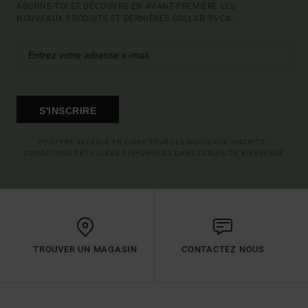
ABONNE-TOI ET DÉCOUVRE EN AVANT-PREMIÈRE LES
NOUVEAUX PRODUITS ET DERNIÈRES COLLAB' RVCA.
S'INSCRIRE
(*) OFFRE VALABLE EN LIGNE POUR LES NOUVEAUX INSCRITS -
CONDITIONS DÉTAILLÉES DISPONIBLES DANS L'EMAIL DE BIENVENUE
TROUVER UN MAGASIN
CONTACTEZ NOUS