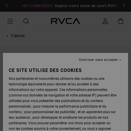
PASSER
bres
À
Se connecter / s'inscrire
JEU CONCOURS
Gagnez votre tenue de sport RVCA
Parti
L'INFORMATION
SUR
LE
PRODUIT
T-Shirts
Continuer sans accepter
CE SITE UTILISE DES COOKIES
Nos partenaires et nous-mêmes utilisons des cookies ou une
technologie équivalente pour stocker et/ou accéder à des
informations sur votre appareil. Ces informations personnelles
(comme vos données de navigation et votre adresse IP) peuvent être
utilisées pour vous présenter des publications et du contenu
personnalisés ; pour mesurer la performance publicitaire et du
contenu ; pour personnaliser les publicités ; et en apprendre plus sur
leur audience ; pour développer et améliorer les produits de nos
partenaires. Vous pouvez paramétrer vos choix pour accepter ou
non les cookies soumis à votre consentement, ou vous y opposer