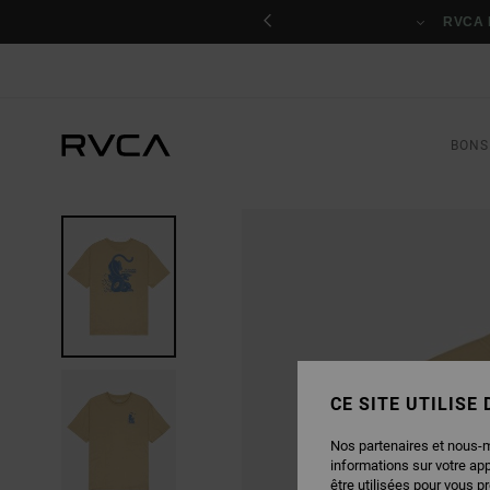
PASSER
nant
À
RVCA 
L'INFORMATION
SUR
LE
PRODUIT
BONS
CE SITE UTILISE
Nos partenaires et nous-
informations sur votre ap
être utilisées pour vous p