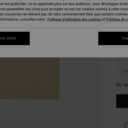
er les publicités ; et en apprendre plus sur leur audience ; pour développer et am
uvez paramétrer vos choix pour accepter ou non les cookies soumis à votre con
COUL
ies concernés ne relèvent pas de votre consentement (tels que certains cookie
nformations, consultez notre :
Politique d'utilisation des cookies
et
Politique de c
mes choix
Tou
XS
3X
Vo