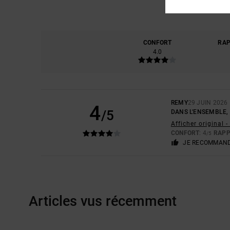
CONFORT
RAP
4.0
REMY
29 JUIN 2026
4
/5
DANS L'ENSEMBLE, 
Afficher original 
CONFORT
: 4
RAPP
/5
JE RECOMMAND
Articles vus récemment