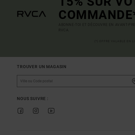
15% SUR VO
COMMANDE
ABONNE-TOI ET DÉCOUVRE EN AVANT-PRE
RVCA.
(*) OFFRE VALABLE EN 
TROUVER UN MAGASIN
NOUS SUIVRE :