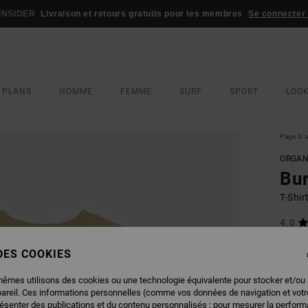
INSIDER
Livraison et retours gratuits pour les membres
Se connecter /
 PLANS
HOMME
FEMME
SURF
SPORT
LOO
Page D'a
ORGAN
Bu
T-Shi
4.0
ECO-B
 DES COOKIES
40,00
20,
mêmes utilisons des cookies ou une technologie équivalente pour stocker et/ou
pareil. Ces informations personnelles (comme vos données de navigation et vot
BONS 
résenter des publications et du contenu personnalisés ; pour mesurer la performa