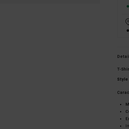
Detai
T-Shi
Style
Carac
M
C
E
I