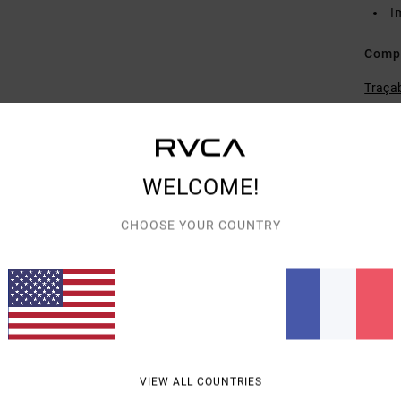
I
Comp
Traçab
Livra
WELCOME!
CHOOSE YOUR COUNTRY
NOTE MOYENNE
4.0
/5
VIEW ALL COUNTRIES