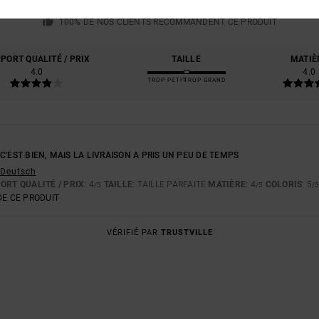
BASÉ SUR
1 AVIS VÉRIFIÉS
DEPUIS JUIN 2026
100% DE NOS CLIENTS RECOMMANDENT CE PRODUIT
PORT QUALITÉ / PRIX
TAILLE
MATIÈ
4.0
4.0
TROP PETIT
TROP GRAND
C'EST BIEN, MAIS LA LIVRAISON A PRIS UN PEU DE TEMPS
- Deutsch
ORT QUALITÉ / PRIX
: 4
TAILLE
: TAILLE PARFAITE
MATIÈRE
: 4
COLORIS
: 5
/5
/5
/
E CE PRODUIT
VÉRIFIÉ PAR
TRUSTVILLE