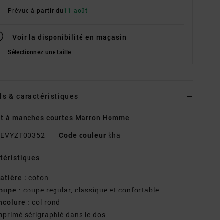
Prévue à partir du
11 août
Voir la disponibilité en magasin
Sélectionnez une taille
ls & caractéristiques
rt à manches courtes Marron Homme
EVYZT00352
Code couleur
kha
téristiques
atière :
coton
oupe :
coupe regular, classique et confortable
ncolure :
col rond
mprimé sérigraphié dans le dos