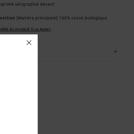
mprimé sérigraphié devant
osition
[Matière principale] 100% coton biologique
ilité du produit (Loi Agec)
ison & Retours