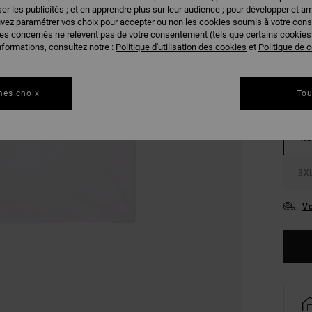
er les publicités ; et en apprendre plus sur leur audience ; pour développer et am
uvez paramétrer vos choix pour accepter ou non les cookies soumis à votre con
COUL
ies concernés ne relèvent pas de votre consentement (tels que certains cookie
nformations, consultez notre :
Politique d'utilisation des cookies
et
Politique de c
mes choix
Tou
XS
3X
Vo