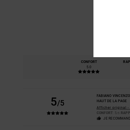
CONFORT
RAP
5.0
FABIANO VINCENZ
5
/5
HAUT DE LA PAGE
Afficher original -
CONFORT
: 5
RAPP
/5
JE RECOMMAND