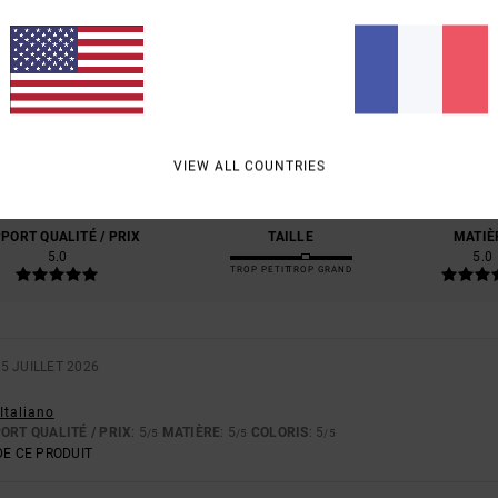
NOTE MOYENNE
5.0
/5
BASÉ SUR
3 AVIS VÉRIFIÉS
DEPUIS JUIN 2026
VIEW ALL COUNTRIES
67% DE NOS CLIENTS RECOMMANDENT CE PRODUIT
PORT QUALITÉ / PRIX
TAILLE
MATIÈ
5.0
5.0
TROP PETIT
TROP GRAND
O
5 JUILLET 2026
 Italiano
ORT QUALITÉ / PRIX
: 5
MATIÈRE
: 5
COLORIS
: 5
/5
/5
/5
E CE PRODUIT