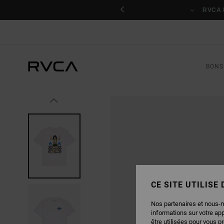
PASSER
nant
À
RVCA 
L'INFORMATION
SUR
LE
PRODUIT
BONS
CE SITE UTILISE
Nos partenaires et nous-
informations sur votre ap
être utilisées pour vous p