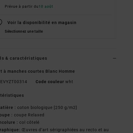
Prévue à partir du
10 août
Voir la disponibilité en magasin
Sélectionnez une taille
ls & caractéristiques
rt à manches courtes Blanc Homme
EVYZT00314
Code couleur
wht
téristiques
atière :
coton biologique [250 g/m2]
oupe :
coupe Relaxed
ncolure :
col côtelé
raphique:
Œuvres d’art sérigraphiées au recto et au