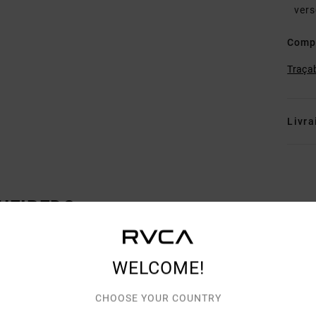
vers
Comp
Traçab
Livra
GUEIREDO
WELCOME!
CHOOSE YOUR COUNTRY