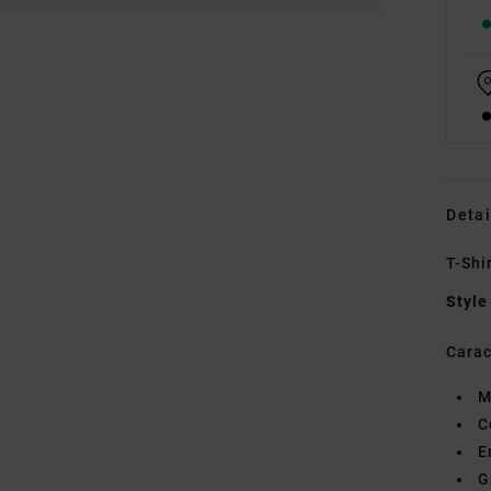
Detai
T-Shi
Style
Carac
M
C
E
G