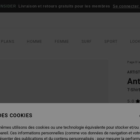
INSIDER
Livraison et retours gratuits pour les membres
Se connecter /
 PLANS
HOMME
FEMME
SURF
SPORT
LOO
Page D'a
ARTIS
An
T-Shi
5.0
ECO-B
 DES COOKIES
45,00
22,
mêmes utilisons des cookies ou une technologie équivalente pour stocker et/ou
pareil. Ces informations personnelles (comme vos données de navigation et vot
BONS 
résenter des publications et du contenu personnalisés ; pour mesurer la performa