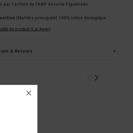
o par l’artiste de l’ANP Antonia Figueiredo
osition
[Matière principale] 100% coton biologique
ilité du produit (Loi Agec)
ison & Retours