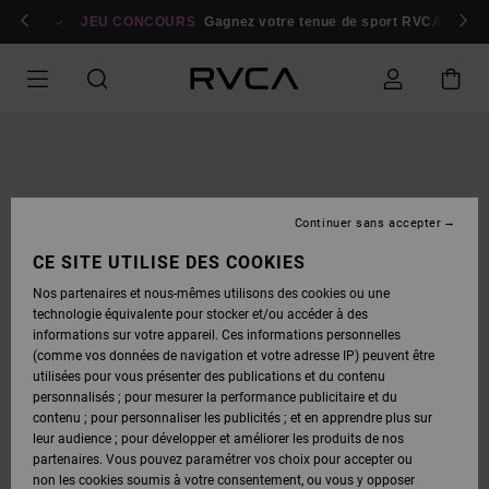
PASSER
bres
À
Se connecter / s'inscrire
JEU CONCOURS
Gagnez votre tenue de sport RVCA
Parti
L'INFORMATION
SUR
LE
PRODUIT
Continuer sans accepter
CE SITE UTILISE DES COOKIES
Nos partenaires et nous-mêmes utilisons des cookies ou une
technologie équivalente pour stocker et/ou accéder à des
informations sur votre appareil. Ces informations personnelles
(comme vos données de navigation et votre adresse IP) peuvent être
utilisées pour vous présenter des publications et du contenu
personnalisés ; pour mesurer la performance publicitaire et du
contenu ; pour personnaliser les publicités ; et en apprendre plus sur
leur audience ; pour développer et améliorer les produits de nos
partenaires. Vous pouvez paramétrer vos choix pour accepter ou
non les cookies soumis à votre consentement, ou vous y opposer