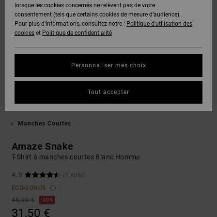
lorsque les cookies concernés ne relèvent pas de votre
consentement (tels que certains cookies de mesure d’audience).
Pour plus d'informations, consultez notre :
Politique d'utilisation des
cookies
et
Politique de confidentialité
Personnaliser mes choix
Tout accepter
Manches Courtes
Amaze Snake
T-Shirt à manches courtes Blanc Homme
4.9
(7 AVIS)
ECO-BONUS
45,00 €
30%
31,50 €