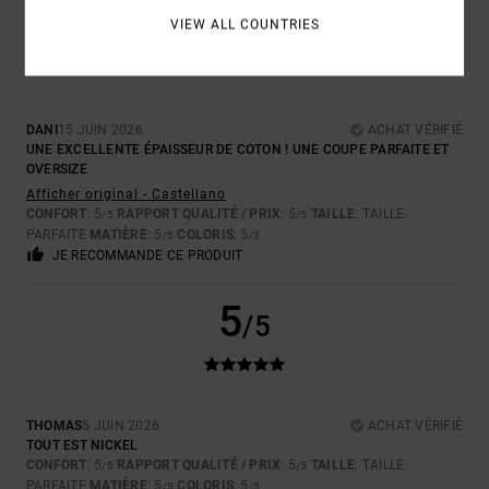
5
/5
VIEW ALL COUNTRIES
DANI
15 JUIN 2026
ACHAT VÉRIFIÉ
UNE EXCELLENTE ÉPAISSEUR DE COTON ! UNE COUPE PARFAITE ET
OVERSIZE
Afficher original - Castellano
CONFORT
: 5
RAPPORT QUALITÉ / PRIX
: 5
TAILLE
: TAILLE
/5
/5
PARFAITE
MATIÈRE
: 5
COLORIS
: 5
/5
/5
JE RECOMMANDE CE PRODUIT
5
/5
THOMAS
5 JUIN 2026
ACHAT VÉRIFIÉ
TOUT EST NICKEL
CONFORT
: 5
RAPPORT QUALITÉ / PRIX
: 5
TAILLE
: TAILLE
/5
/5
PARFAITE
MATIÈRE
: 5
COLORIS
: 5
/5
/5