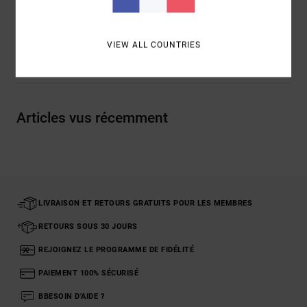
Traçabilité du produit (Loi Agec)
VIEW ALL COUNTRIES
Livraison & Retours
Articles vus récemment
LIVRAISON ET RETOURS GRATUITS POUR LES MEMBRES
RETOURS SOUS 30 JOURS
REJOIGNEZ LE PROGRAMME DE FIDÉLITÉ
PAIEMENT 100% SÉCURISÉ
BBESOIN D'AIDE ?