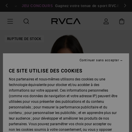
PASSER
bres
À
Se connecter / s'inscrire
JEU CONCOURS
Gagnez votre tenue de sport RVCA
Parti
L'INFORMATION
SUR
LE
PRODUIT
RUPTURE DE STOCK
Continuer sans accepter
CE SITE UTILISE DES COOKIES
Nos partenaires et nous-mêmes utilisons des cookies ou une
technologie équivalente pour stocker et/ou accéder à des
informations sur votre appareil. Ces informations personnelles
(comme vos données de navigation et votre adresse IP) peuvent être
utilisées pour vous présenter des publications et du contenu
personnalisés ; pour mesurer la performance publicitaire et du
contenu ; pour personnaliser les publicités ; et en apprendre plus sur
leur audience ; pour développer et améliorer les produits de nos
partenaires. Vous pouvez paramétrer vos choix pour accepter ou
non les cookies soumis à votre consentement, ou vous y opposer