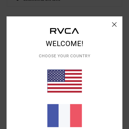
Details & caractéristiques
T-shirt Noir Femme
WELCOME!
Style
UVJZT00170
Code couleur
rvb
CHOOSE YOUR COUNTRY
Caractéristiques
Matière :
coton biologique [160 g/m2]
Coupe :
regular
Col :
col rond
Illustration :
sérigraphie sur le devant
Composition
100% Coton Bio
Traçabilité du produit (Loi Agec)