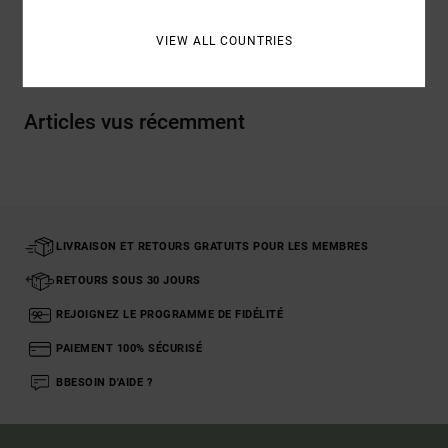
Livraison & Retours
VIEW ALL COUNTRIES
Articles vus récemment
LIVRAISON ET RETOURS GRATUITS POUR LES MEMBRES
RETOURS SOUS 30 JOURS
REJOIGNEZ LE PROGRAMME DE FIDÉLITÉ
PAIEMENT 100% SÉCURISÉ
BBESOIN D'AIDE ?