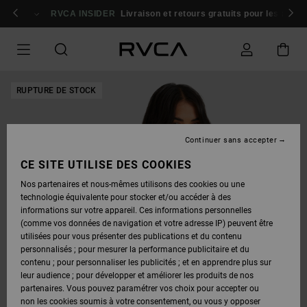
PASSER
cipez maintenant
À
RVCA INSIDER
Livraison et retours gratuits pour les mem
L'INFORMATION
SUR
LE
PRODUIT
RUPTURE DE STOCK
Continuer sans accepter
CE SITE UTILISE DES COOKIES
Nos partenaires et nous-mêmes utilisons des cookies ou une
technologie équivalente pour stocker et/ou accéder à des
informations sur votre appareil. Ces informations personnelles
(comme vos données de navigation et votre adresse IP) peuvent être
utilisées pour vous présenter des publications et du contenu
personnalisés ; pour mesurer la performance publicitaire et du
contenu ; pour personnaliser les publicités ; et en apprendre plus sur
leur audience ; pour développer et améliorer les produits de nos
partenaires. Vous pouvez paramétrer vos choix pour accepter ou
non les cookies soumis à votre consentement, ou vous y opposer