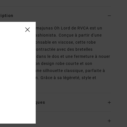
iption
be courte Rose Namajunas Oh Lord de RVCA est un
have pour toute fashionista. Conçue à partir d'une
re tissée éco-responsable en viscose, cette robe
nte une coupe décontractée avec des bretelles
bles qui se nouent dans le dos et une fermeture à nouer
veau de la taille. Son design robe courte et son
leté lui confèrent une silhouette classique, parfaite à
r en toute occasion. Grâce à sa légèreté, style et
rt ne font qu'un !
ls & caractéristiques
ison & Retours