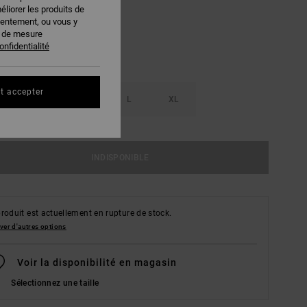
éliorer les produits de
sentement, ou vous y
s de mesure
onfidentialité
t accepter
S
M
L
XL
INDISPONIBLE
roduit est actuellement en rupture de stock.
ver d'autres options
Voir la disponibilité en magasin
Sélectionnez une taille