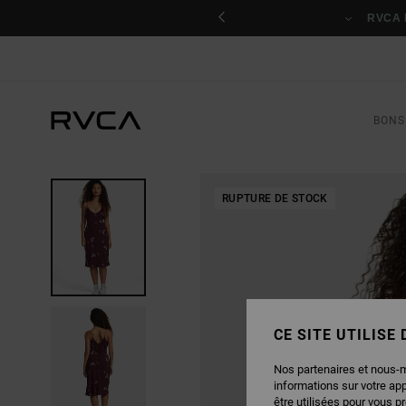
PASSER
nant
À
RVCA 
L'INFORMATION
SUR
LE
PRODUIT
BONS
RUPTURE DE STOCK
CE SITE UTILISE
Nos partenaires et nous-
informations sur votre ap
être utilisées pour vous p