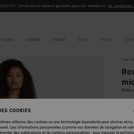
INSIDER
Livraison et retours gratuits pour les membres
Se connecter /
 PLANS
HOMME
FEMME
SURF
SPORT
LOO
Page D'a
Ros
mi
Robe 
ECO-B
 DES COOKIES
80,
mêmes utilisons des cookies ou une technologie équivalente pour stocker et/ou
pareil. Ces informations personnelles (comme vos données de navigation et vot
COUL
résenter des publications et du contenu personnalisés ; pour mesurer la performa