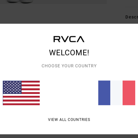
Descr
La ro
must-
matiè
WELCOME!
prése
régla
CHOOSE YOUR COUNTRY
au ni
décol
porte
confo
Detai
VIEW ALL COUNTRIES
Livra