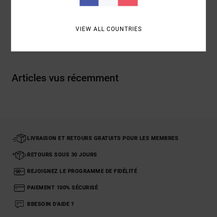
Traçabilité du produit (Loi Agec)
VIEW ALL COUNTRIES
Livraison & Retours
Articles vus récemment
LIVRAISON ET RETOURS GRATUITS POUR LES MEMBRES
RETOURS SOUS 30 JOURS
REJOIGNEZ LE PROGRAMME DE FIDÉLITÉ
PAIEMENT 100% SÉCURISÉ
BBESOIN D'AIDE ?