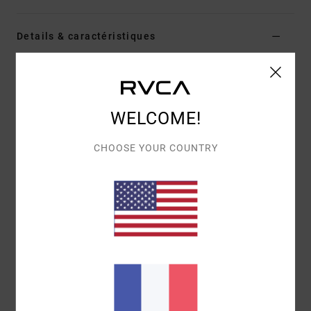
Details & caractéristiques
Casquette réglable Bleu Femme
Style
23E553502
Code couleur
snb
WELCOME!
Caractéristiques
CHOOSE YOUR COUNTRY
Matière
: sergé de coton
Visière en couleur contrastée
Bande d'ajustement dans le même tissu
Œillets surpiqués
Écusson brodé tissé RVCA
Bande de propreté à l’intérieur
Fermeture à bouton-pression en métal.
Composition
100 % Coton