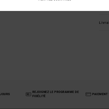
Traçab
Livra
REJOIGNEZ LE PROGRAMME DE
 JOURS
PAIEMENT 
FIDÉLITÉ