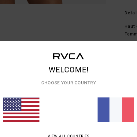
Detai
Haut 
Fem
Style
Carac
WELCOME!
M
T
CHOOSE YOUR COUNTRY
C
B
R
C
S
Comp
VIEW ALL COUNTRIES