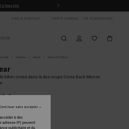
 s'inscrire
AIDE & CONTACT
CARTE CADEAU
FR (€)
MAGASINS
KBOOK
ccueil
Femme
Swim
Hauts De Bikini
ear
de bikini croisé dans le dos coupe Cross Back Marron
e
00 €
Continuer sans accepter
Workwear Brown
EUR
 accéder à des
re adresse IP) peuvent
nce publicitaire et du