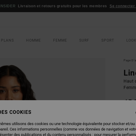
INSIDER
Livraison et retours gratuits pour les membres
Se connecter /
 PLANS
HOMME
FEMME
SURF
SPORT
LOO
Page D'a
Lin
Haut 
Femm
45,
 DES COOKIES
COUL
mêmes utilisons des cookies ou une technologie équivalente pour stocker et/ou
pareil. Ces informations personnelles (comme vos données de navigation et vot
résenter des publications et du contenu personnalisés ; pour mesurer la performa