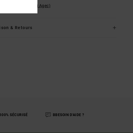
ilité du produit (Loi Agec)
ison & Retours
100% SÉCURISÉ
BBESOIN D'AIDE ?