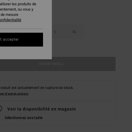
éliorer les produits de
sentement, ou vous y
s de mesure
onfidentialité
S
M
L
XL
t accepter
ir Le Guide Des Tailles
INDISPONIBLE
roduit est actuellement en rupture de stock.
ver d'autres options
Voir la disponibilité en magasin
Sélectionnez une taille