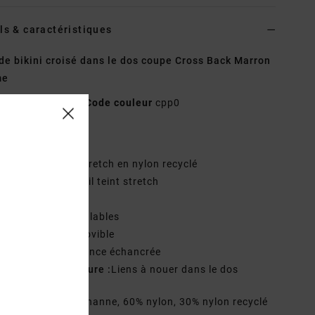
ls & caractéristiques
de bikini croisé dans le dos coupe Cross Back Marron
me
AVJX300466
Code couleur
cpp0
téristiques
atière :
Matière stretch en nylon recyclé
einture : Rayures fil teint stretch
ol :
col rond
retelles :
liens réglables
embourrage :
amovible
ouvrance :
couvrance échancrée
ystème de fermeture :
Liens à nouer dans le dos
osition
10% élasthanne, 60% nylon, 30% nylon recyclé