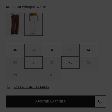
Whisper White
COULEUR
XS
24
S
25
M
26
L
27
XL
28
29
30
31
Voir Le Guide Des Tailles
AJOUTER AU PANIER