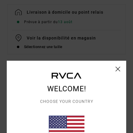
Livraison à domicile ou point relais
Prévue à partir du
13 août
Voir la disponibilité en magasin
Sélectionnez une taille
Details & caractéristiques
Pantalon ample Blanc Femme
WELCOME!
Style
23B112614
Code couleur
wpw
CHOOSE YOUR COUNTRY
Caractéristiques
Matière :
coton
Coupe :
coupe Relaxed