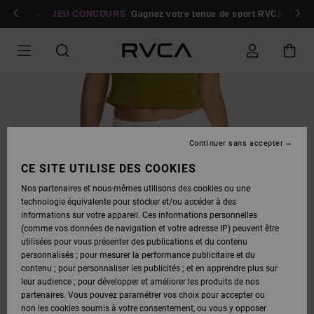
PASSER
bres
À
Se connecter / s'inscrire
JEU CONCOURS
Gagnez votre tenue de sport RVCA
Parti
L'INFORMATION
SUR
LE
PRODUIT
Continuer sans accepter
CE SITE UTILISE DES COOKIES
Nos partenaires et nous-mêmes utilisons des cookies ou une
technologie équivalente pour stocker et/ou accéder à des
informations sur votre appareil. Ces informations personnelles
(comme vos données de navigation et votre adresse IP) peuvent être
utilisées pour vous présenter des publications et du contenu
personnalisés ; pour mesurer la performance publicitaire et du
contenu ; pour personnaliser les publicités ; et en apprendre plus sur
leur audience ; pour développer et améliorer les produits de nos
partenaires. Vous pouvez paramétrer vos choix pour accepter ou
non les cookies soumis à votre consentement, ou vous y opposer