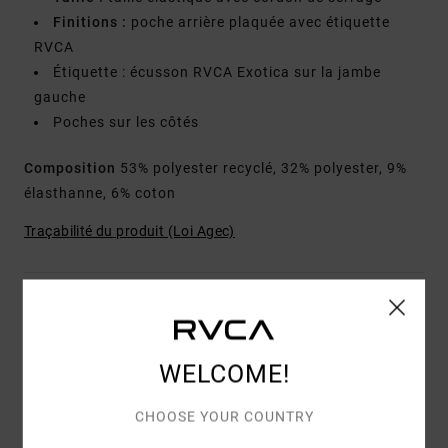
Finitions :
poche arrière plaquée avec étiquette
RVCA
Étiquette : écusson RVCA Exotica sur la jambe
gauche
Poches sur les côtés
Composition
53% polyester recyclé, 32% polyester, 9%
élasthanne, 6% coton
Traçabilité du produit (Loi Agec)
Livraison & Retours
WELCOME!
Avis clients
CHOOSE YOUR COUNTRY