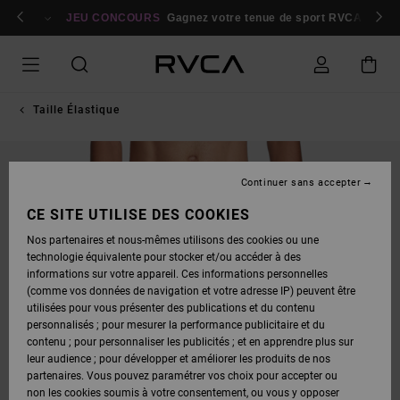
PASSER
bres
À
Se connecter / s'inscrire
JEU CONCOURS
Gagnez votre tenue de sport RVCA
Parti
L'INFORMATION
SUR
LE
PRODUIT
Taille Élastique
Continuer sans accepter
CE SITE UTILISE DES COOKIES
Nos partenaires et nous-mêmes utilisons des cookies ou une
technologie équivalente pour stocker et/ou accéder à des
informations sur votre appareil. Ces informations personnelles
(comme vos données de navigation et votre adresse IP) peuvent être
utilisées pour vous présenter des publications et du contenu
personnalisés ; pour mesurer la performance publicitaire et du
contenu ; pour personnaliser les publicités ; et en apprendre plus sur
leur audience ; pour développer et améliorer les produits de nos
partenaires. Vous pouvez paramétrer vos choix pour accepter ou
non les cookies soumis à votre consentement, ou vous y opposer