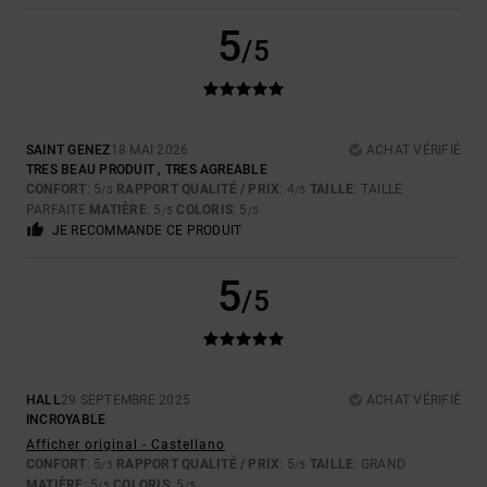
5
/5
SAINT GENEZ
18 MAI 2026
ACHAT VÉRIFIÉ
TRES BEAU PRODUIT , TRES AGREABLE
CONFORT
: 5
RAPPORT QUALITÉ / PRIX
: 4
TAILLE
: TAILLE
/5
/5
PARFAITE
MATIÈRE
: 5
COLORIS
: 5
/5
/5
JE RECOMMANDE CE PRODUIT
5
/5
HALL
29 SEPTEMBRE 2025
ACHAT VÉRIFIÉ
INCROYABLE
Afficher original - Castellano
CONFORT
: 5
RAPPORT QUALITÉ / PRIX
: 5
TAILLE
: GRAND
/5
/5
MATIÈRE
: 5
COLORIS
: 5
/5
/5