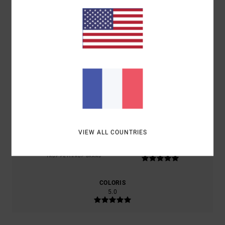
NOTE MOYENNE
5.0
/5
BASÉ SUR
2 AVIS VÉRIFIÉS
DEPUIS SEPTEMBRE 2025
100% DE NOS CLIENTS RECOMMANDENT CE PRODUIT
CONFORT
RAPPORT QUALITÉ / PRIX
5.0
4.5
VIEW ALL COUNTRIES
TAILLE
MATIÈRE
5.0
TROP PETIT
TROP GRAND
COLORIS
5.0