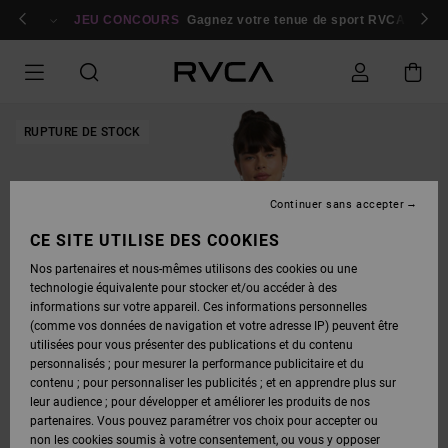
PASSER
bres
À
Se connecter / s'inscrire
JEU CONCOURS
Gagnez votre tenue de sport RVCA
Parti
L'INFORMATION
SUR
LE
PRODUIT
RUPTURE DE STOCK
Continuer sans accepter
CE SITE UTILISE DES COOKIES
Nos partenaires et nous-mêmes utilisons des cookies ou une
technologie équivalente pour stocker et/ou accéder à des
informations sur votre appareil. Ces informations personnelles
(comme vos données de navigation et votre adresse IP) peuvent être
utilisées pour vous présenter des publications et du contenu
personnalisés ; pour mesurer la performance publicitaire et du
contenu ; pour personnaliser les publicités ; et en apprendre plus sur
leur audience ; pour développer et améliorer les produits de nos
partenaires. Vous pouvez paramétrer vos choix pour accepter ou
non les cookies soumis à votre consentement, ou vous y opposer