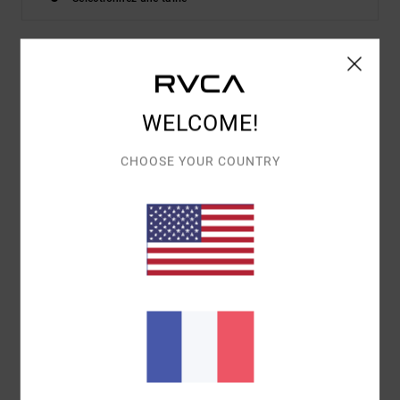
Details & caractéristiques
WELCOME!
Robe mi-longue Rose Femme
Style
AVJWD00303
Code couleur
mnw0
CHOOSE YOUR COUNTRY
Caractéristiques
Matière :
Viscose tissée
Coupe :
coupe en biais
Encolure :
Col ras de cou
Composition
100 % Viscose
Traçabilité du produit (Loi Agec)