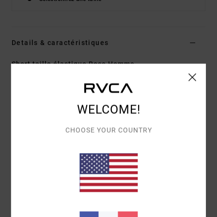
Details & caractéristiques
Short taille élastique Rose Homme
Style
AVYWS00197
Code couleur
pal
Caractéristiques
WELCOME!
Matière :
Matière 2-way stretch en viscose de
CHOOSE YOUR COUNTRY
polyester
coupe :
coupe regular
Longueur :
17", coupe courte
Taille :
taille élastique
Fermeture :
fermeture fixe avec lien à nouer
Braguette :
braguette décorative
Poches :
Poches sur les coutures latérales, poche