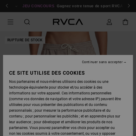
PASSER
bres
À
Se connecter / s'inscrire
JEU CONCOURS
Gagnez votre tenue de sport RVCA
Parti
L'INFORMATION
SUR
LE
PRODUIT
RUPTURE DE STOCK
Continuer sans accepter
CE SITE UTILISE DES COOKIES
Nos partenaires et nous-mêmes utilisons des cookies ou une
technologie équivalente pour stocker et/ou accéder à des
informations sur votre appareil. Ces informations personnelles
(comme vos données de navigation et votre adresse IP) peuvent être
utilisées pour vous présenter des publications et du contenu
personnalisés ; pour mesurer la performance publicitaire et du
contenu ; pour personnaliser les publicités ; et en apprendre plus sur
leur audience ; pour développer et améliorer les produits de nos
partenaires. Vous pouvez paramétrer vos choix pour accepter ou
non les cookies soumis à votre consentement, ou vous y opposer