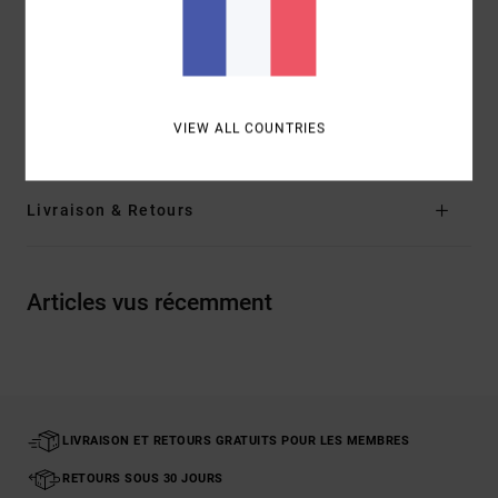
arrière plaquée
Marque :
Etiquette RVCA
Composition
81% polyester, 17% viscose, 2% élasthanne
Traçabilité du produit (Loi Agec)
VIEW ALL COUNTRIES
Livraison & Retours
Articles vus récemment
LIVRAISON ET RETOURS GRATUITS POUR LES MEMBRES
RETOURS SOUS 30 JOURS