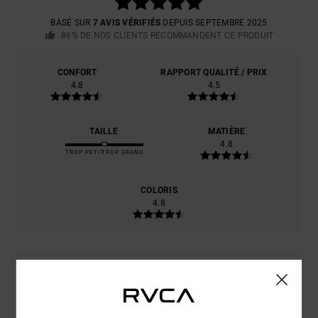
BASÉ SUR
7 AVIS VÉRIFIÉS
DEPUIS SEPTEMBRE 2025
86% DE NOS CLIENTS RECOMMANDENT CE PRODUIT
CONFORT
RAPPORT QUALITÉ / PRIX
4.8
4.5
TAILLE
MATIÈRE
4.8
TROP PETIT
TROP GRAND
COLORIS
4.8
5
/5