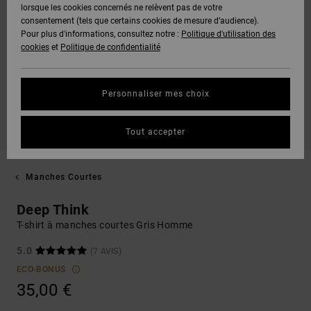
lorsque les cookies concernés ne relèvent pas de votre
consentement (tels que certains cookies de mesure d’audience).
Pour plus d'informations, consultez notre :
Politique d'utilisation des
cookies
et
Politique de confidentialité
Personnaliser mes choix
Tout accepter
Manches Courtes
Deep Think
T-shirt à manches courtes Gris Homme
5.0
(7 AVIS)
ECO-BONUS
35,00 €