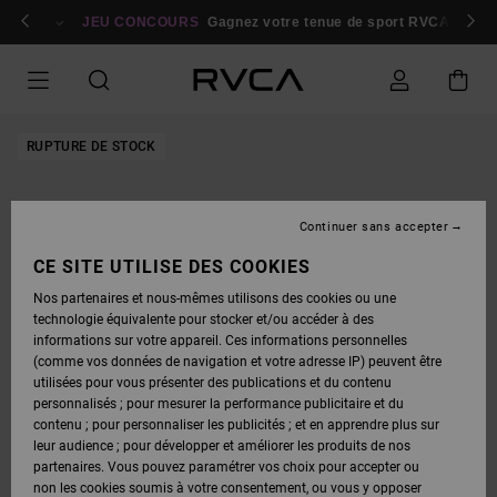
PASSER
bres
À
Se connecter / s'inscrire
JEU CONCOURS
Gagnez votre tenue de sport RVCA
Parti
L'INFORMATION
SUR
LE
PRODUIT
RUPTURE DE STOCK
Continuer sans accepter
CE SITE UTILISE DES COOKIES
Nos partenaires et nous-mêmes utilisons des cookies ou une
technologie équivalente pour stocker et/ou accéder à des
informations sur votre appareil. Ces informations personnelles
(comme vos données de navigation et votre adresse IP) peuvent être
utilisées pour vous présenter des publications et du contenu
personnalisés ; pour mesurer la performance publicitaire et du
contenu ; pour personnaliser les publicités ; et en apprendre plus sur
leur audience ; pour développer et améliorer les produits de nos
partenaires. Vous pouvez paramétrer vos choix pour accepter ou
non les cookies soumis à votre consentement, ou vous y opposer