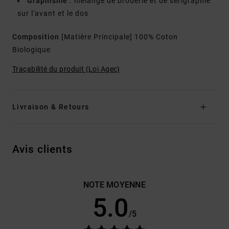
Graphisme :
mélange de broderie et de sérigraphie
sur l'avant et le dos
Composition
[Matière Principale] 100% Coton
Biologique
Traçabilité du produit (Loi Agec)
Livraison & Retours
Avis clients
NOTE MOYENNE
5.0
/5