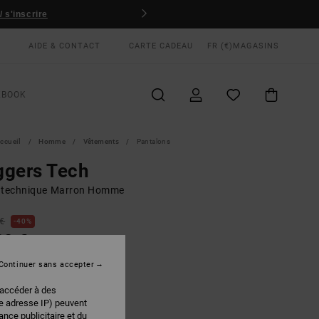
 s'inscrire
AIDE & CONTACT
CARTE CADEAU
FR (€)
MAGASINS
KBOOK
ccueil
Homme
Vêtements
Pantalons
ggers Tech
 technique Marron Homme
 €
40%
00 €
PLANS
Continuer sans accepter
 accéder à des
Khaki
EUR
re adresse IP) peuvent
nce publicitaire et du