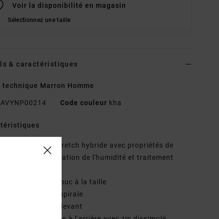
Voir la disponibilité en magasin
Sélectionnez une taille
ls & caractéristiques
o technique Marron Homme
AVYNP00214
Code couleur
kha
téristiques
atière : matière stretch hybride avec propriétés de
age rapide, évacuation de l'humidité et traitement
-microbien
outon en caoutchouc à la taille
raguette à zip en spirale
oches cavalières devant
oches passepoilées à l'arrière avec zip dissimulé