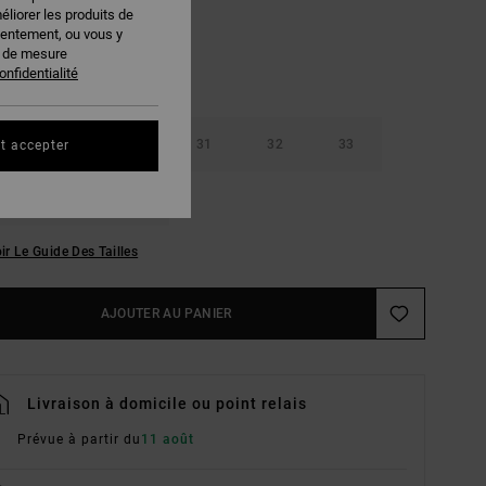
éliorer les produits de
sentement, ou vous y
s de mesure
onfidentialité
29
30
31
32
33
t accepter
36
38
ir Le Guide Des Tailles
AJOUTER AU PANIER
Livraison à domicile ou point relais
Prévue à partir du
11 août