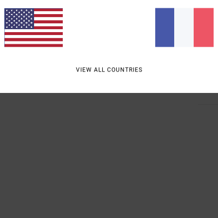
F
Comp
Traçab
VIEW ALL COUNTRIES
Livra