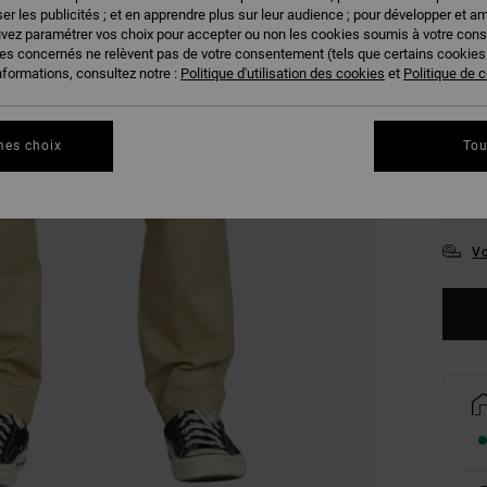
er les publicités ; et en apprendre plus sur leur audience ; pour développer et am
uvez paramétrer vos choix pour accepter ou non les cookies soumis à votre con
ies concernés ne relèvent pas de votre consentement (tels que certains cookie
nformations, consultez notre :
Politique d'utilisation des cookies
et
Politique de c
28
mes choix
Tou
34
Vo