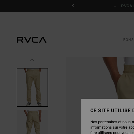
PASSER
nant
À
RVCA 
L'INFORMATION
SUR
LE
PRODUIT
BONS
CE SITE UTILISE
Nos partenaires et nous-
informations sur votre ap
être utilisées pour vous p