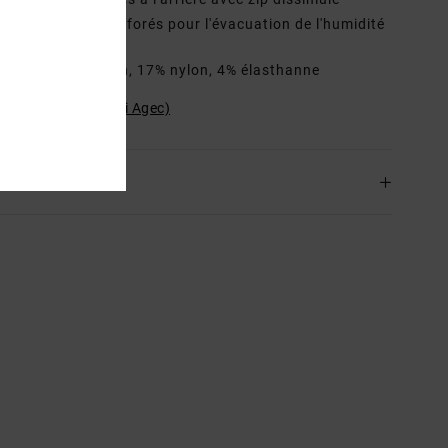
onds de poche perforés pour l'évacuation de l'humidité
osition
79% coton, 17% nylon, 4% élasthanne
ilité du produit (Loi Agec)
ison & Retours