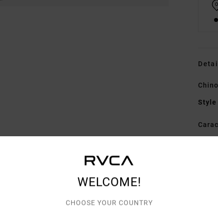
Detai
Chin
Style
Carac
M
séch
anti
WELCOME!
B
B
CHOOSE YOUR COUNTRY
P
P