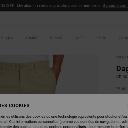
INSIDER
Livraison et retours gratuits pour les membres
Se connecter /
 PLANS
HOMME
FEMME
SURF
SPORT
LOO
Page D'a
Da
Chino
75,00
45,
 DES COOKIES
BONS 
mêmes utilisons des cookies ou une technologie équivalente pour stocker et/ou
COUL
pareil. Ces informations personnelles (comme vos données de navigation et vot
résenter des publications et du contenu personnalisés ; pour mesurer la performa