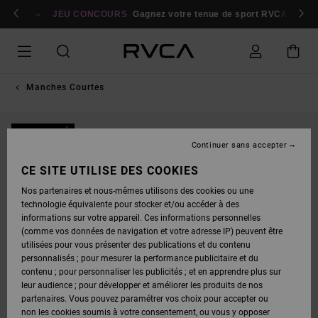
PASSER
bres
À
Se connecter / s'inscrire
JEU CONCOURS
Gagnez votre tenue de sport RVCA
Parti
L'INFORMATION
SUR
LE
PRODUIT
Manches Courtes
NOUVEAUTÉ
Continuer sans accepter
CE SITE UTILISE DES COOKIES
Nos partenaires et nous-mêmes utilisons des cookies ou une
technologie équivalente pour stocker et/ou accéder à des
informations sur votre appareil. Ces informations personnelles
(comme vos données de navigation et votre adresse IP) peuvent être
utilisées pour vous présenter des publications et du contenu
personnalisés ; pour mesurer la performance publicitaire et du
contenu ; pour personnaliser les publicités ; et en apprendre plus sur
leur audience ; pour développer et améliorer les produits de nos
partenaires. Vous pouvez paramétrer vos choix pour accepter ou
non les cookies soumis à votre consentement, ou vous y opposer