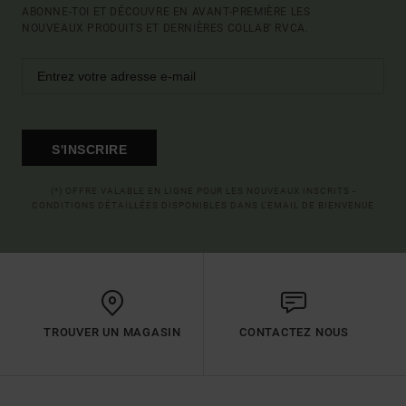
ABONNE-TOI ET DÉCOUVRE EN AVANT-PREMIÈRE LES
NOUVEAUX PRODUITS ET DERNIÈRES COLLAB' RVCA.
S'INSCRIRE
(*) OFFRE VALABLE EN LIGNE POUR LES NOUVEAUX INSCRITS -
CONDITIONS DÉTAILLÉES DISPONIBLES DANS L'EMAIL DE BIENVENUE
TROUVER UN MAGASIN
CONTACTEZ NOUS