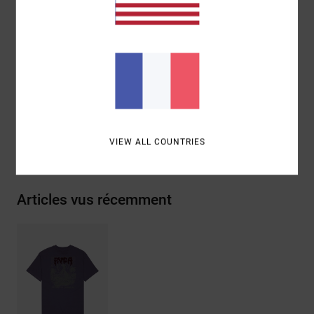
Artwork :
motifs imprimés devant et au dos avec
broderie chenille
Composition
[Matière principale] 100% coton biologique
Traçabilité du produit (Loi Agec)
Livraison & Retours
VIEW ALL COUNTRIES
Articles vus récemment