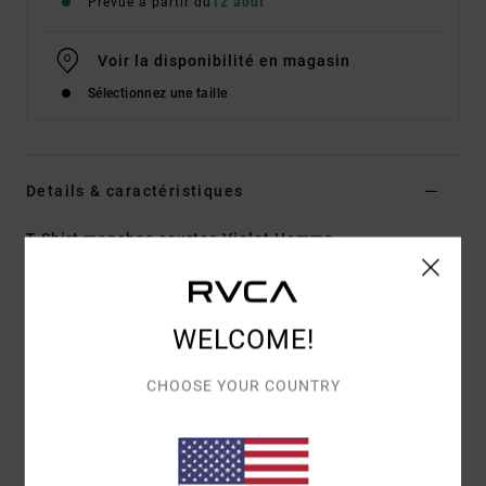
Prévue à partir du
12 août
Voir la disponibilité en magasin
Sélectionnez une taille
Details & caractéristiques
T-Shirt manches courtes Violet Homme
Style
EVYZT00388
Code couleur
krb0
Caractéristiques
WELCOME!
Matière :
100 % coton biologique [250 g/m²]
CHOOSE YOUR COUNTRY
Coupe :
coupe relaxed
Col :
col rond en bord-côte
Détails :
fentes latérales au bas avec bande de
renfort