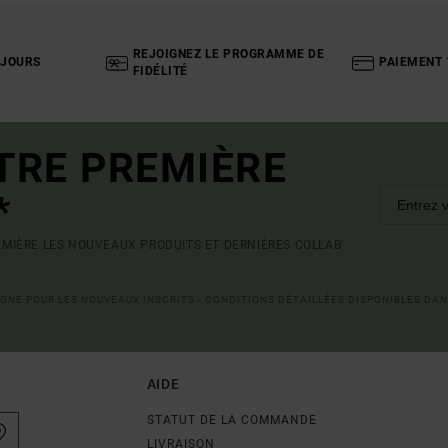
REJOIGNEZ LE PROGRAMME DE
 JOURS
PAIEMENT 
FIDÉLITÉ
TRE PREMIÈRE
*
MIÈRE LES NOUVEAUX PRODUITS ET DERNIÈRES COLLAB'
LIGNE POUR LES NOUVEAUX INSCRITS - CONDITIONS DÉTAILLÉES DISPONIBLES DAN
AIDE
STATUT DE LA COMMANDE
LIVRAISON