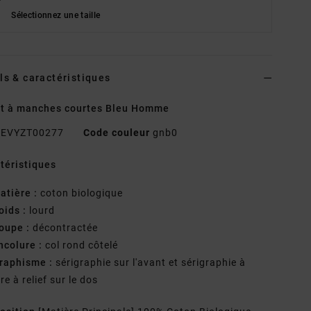
Sélectionnez une taille
ls & caractéristiques
rt à manches courtes Bleu Homme
EVYZT00277
Code couleur
gnb0
téristiques
atière :
coton biologique
oids :
lourd
oupe :
décontractée
ncolure :
col rond côtelé
raphisme :
sérigraphie sur l'avant et sérigraphie à
cre à relief sur le dos