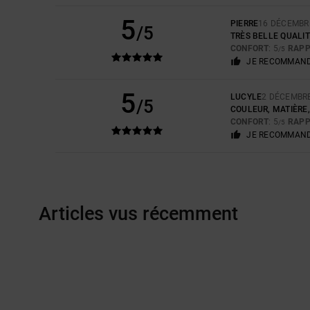
5
PIERRE
16 DÉCEMBR
/5
TRÈS BELLE QUALI
CONFORT
: 5
RAPP
/5
JE RECOMMAND
5
LUCYLE
2 DÉCEMBR
/5
COULEUR, MATIÈRE
CONFORT
: 5
RAPP
/5
JE RECOMMAND
Articles vus récemment