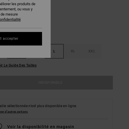
éliorer les produits de
Balsam Green
EUR
sentement, ou vous y
s de mesure
onfidentialité
t accepter
S
M
L
XL
XXL
ir Le Guide Des Tailles
INDISPONIBLE
aille sélectionnée n'est plus disponible en ligne.
ver d'autres options
Voir la disponibilité en magasin