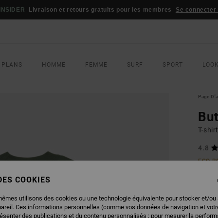
JEU CONCOURS
Gagnez votre tenue de sport RVCA
Participez mainte
 PLANS
HOMME
FEMME
SURF
SPORT
LOO
Page D'a
But
T-shi
4.8
ECO-B
40,00
 DES COOKIES
28,
mêmes utilisons des cookies ou une technologie équivalente pour stocker et/ou
BONS 
pareil. Ces informations personnelles (comme vos données de navigation et vot
résenter des publications et du contenu personnalisés ; pour mesurer la performa