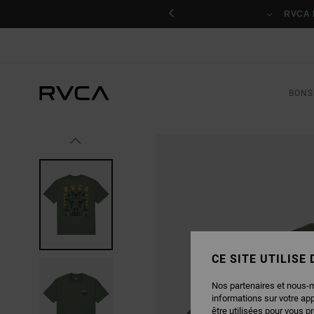
PASSER
 s'inscrire
À
L'INFORMATION
SUR
LE
PRODUIT
BONS
CE SITE UTILISE
Nos partenaires et nous-
informations sur votre ap
être utilisées pour vous p