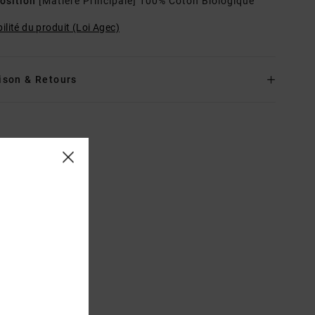
osition
[Matière Principale] 100% Coton Biologique
ilité du produit (Loi Agec)
ison & Retours