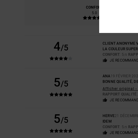
CONFORT
RAP
5.0
4
CLIENT ANONYME V
/5
LA COULEUR SUPER
CONFORT
: 5
RAPP
/5
JE RECOMMAND
ANA
19 FÉVRIER 20
5
/5
BONNE QUALITÉ, DE
Afficher original 
RAPPORT QUALITÉ 
JE RECOMMAND
5
HERVE
21 DÉCEMBR
/5
IDEM
CONFORT
: 5
RAPP
/5
JE RECOMMAND