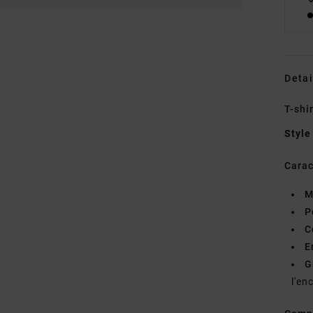
Detai
T-shi
Style
Carac
M
P
C
E
G
l'en