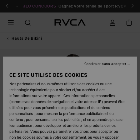
PASSER
bres
À
Se connecter / s'inscrire
JEU CONCOURS
Gagnez votre tenue de sport RVCA
Parti
L'INFORMATION
SUR
LE
PRODUIT
Hauts De Bikini
Continuer sans accepter
CE SITE UTILISE DES COOKIES
Nos partenaires et nous-mêmes utilisons des cookies ou une
technologie équivalente pour stocker et/ou accéder à des
informations sur votre appareil. Ces informations personnelles
(comme vos données de navigation et votre adresse IP) peuvent être
utilisées pour vous présenter des publications et du contenu
personnalisés ; pour mesurer la performance publicitaire et du
contenu ; pour personnaliser les publicités ; et en apprendre plus sur
leur audience ; pour développer et améliorer les produits de nos
partenaires. Vous pouvez paramétrer vos choix pour accepter ou
non les cookies soumis à votre consentement, ou vous y opposer