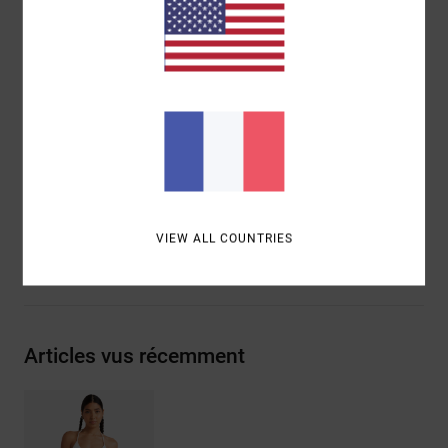
Coussinets :
coussinets amovibles
Bretelles :
bretelles réglables à nouer dans le dos
Couvrance :
couvrance mini
Fermeture :
liens à nouer
Composition
[Matière principale] 92% polyamide
recyclé, 8% élasthanne
Traçabilité du produit (Loi Agec)
VIEW ALL COUNTRIES
Livraison & Retours
Articles vus récemment