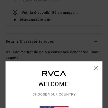
Voir la disponibilité en magasin
Sélectionnez une taille
Details & caractéristiques
Haut de maillot de bain à couvrance échancrée Blanc
Femme
Style
UVJX300153
Code couleur
wpw
Caractéristiques
WELCOME!
Matière :
92% polyamide recyclé, 8% élasthanne
Forme :
triangle dos nu
CHOOSE YOUR COUNTRY
Encolure :
modèle dos nu à nouer sur la nuque
Maintien :
léger