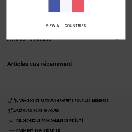
recyclé, 8% élasthanne
Traçabilité du produit (Loi Agec)
VIEW ALL COUNTRIES
Livraison & Retours
Articles vus récemment
LIVRAISON ET RETOURS GRATUITS POUR LES MEMBRES
RETOURS SOUS 30 JOURS
REJOIGNEZ LE PROGRAMME DE FIDÉLITÉ
PAIEMENT 100% SÉCURISÉ