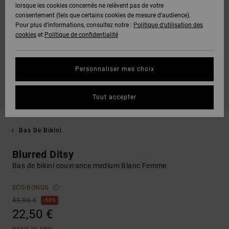
lorsque les cookies concernés ne relèvent pas de votre
consentement (tels que certains cookies de mesure d’audience).
Pour plus d'informations, consultez notre :
Politique d'utilisation des
cookies
et
Politique de confidentialité
Personnaliser mes choix
Tout accepter
Bas De Bikini
Blurred Ditsy
Bas de bikini couvrance medium Blanc Femme
ECO-BONUS
45,00 €
50%
22,50 €