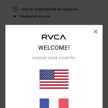
Voir la disponibilité en magasin
Sélectionnez une taille
Details & caractéristiques
WELCOME!
Bas de bikini couvrance medium Blanc Femme
Style
UVJX400161
Code couleur
wpw
CHOOSE YOUR COUNTRY
Caractéristiques
Matière :
92% polyamide recyclé, 8% élasthanne
Taille :
taille basse
Fermeture :
liens à nouer
Couvrance :
couvrance normale
Composition
[Matière principale] 92% polyamide