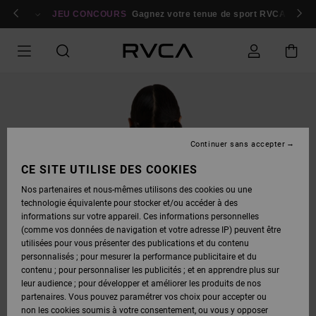
PASSER
bres
À
Se connecter / s'inscrire
JEU CONCOURS
Gagnez votre tenue de sport RVCA
Parti
L'INFORMATION
SUR
LE
PRODUIT
Continuer sans accepter
CE SITE UTILISE DES COOKIES
Nos partenaires et nous-mêmes utilisons des cookies ou une
technologie équivalente pour stocker et/ou accéder à des
informations sur votre appareil. Ces informations personnelles
(comme vos données de navigation et votre adresse IP) peuvent être
utilisées pour vous présenter des publications et du contenu
personnalisés ; pour mesurer la performance publicitaire et du
contenu ; pour personnaliser les publicités ; et en apprendre plus sur
leur audience ; pour développer et améliorer les produits de nos
partenaires. Vous pouvez paramétrer vos choix pour accepter ou
non les cookies soumis à votre consentement, ou vous y opposer