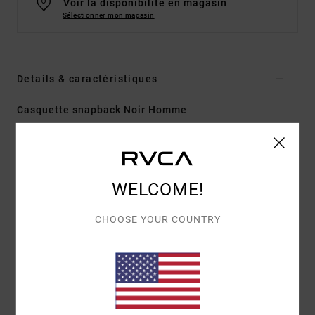
Voir la disponibilité en magasin
Sélectionner mon magasin
Details & caractéristiques
Casquette snapback Noir Homme
Style
UVYHA00307
Code couleur
blk
Caractéristiques
WELCOME!
Collection:
Collection Benjamin JeanJean
Matière :
sergé de coton
CHOOSE YOUR COUNTRY
Construction :
construction 5 pans
Visière :
Visière plate
Fermeture :
fermeture snapback
Logo :
imprimé centré à l'avant