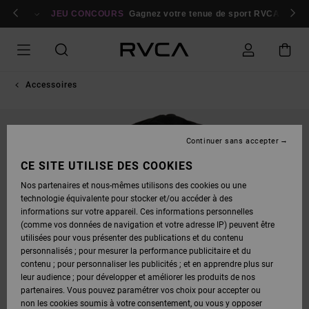
PASSER
bres
À
Se connecter / s'inscrire
JEU CONCOURS
Gagnez votre tenue de sport RVCA
Parti
L'INFORMATION
SUR
LE
PRODUIT
Accessoires
Continuer sans accepter
CE SITE UTILISE DES COOKIES
Nos partenaires et nous-mêmes utilisons des cookies ou une
technologie équivalente pour stocker et/ou accéder à des
informations sur votre appareil. Ces informations personnelles
(comme vos données de navigation et votre adresse IP) peuvent être
utilisées pour vous présenter des publications et du contenu
personnalisés ; pour mesurer la performance publicitaire et du
contenu ; pour personnaliser les publicités ; et en apprendre plus sur
leur audience ; pour développer et améliorer les produits de nos
partenaires. Vous pouvez paramétrer vos choix pour accepter ou
non les cookies soumis à votre consentement, ou vous y opposer