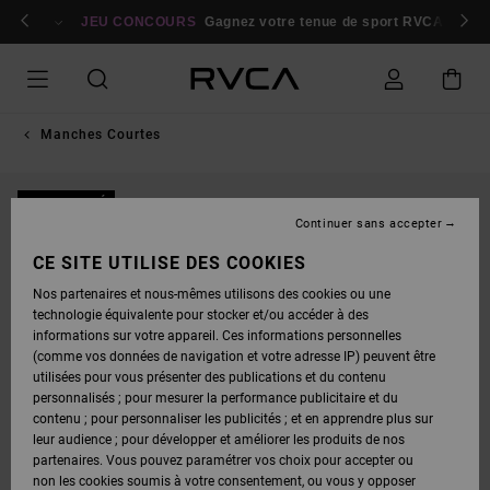
PASSER
bres
À
Se connecter / s'inscrire
JEU CONCOURS
Gagnez votre tenue de sport RVCA
Parti
L'INFORMATION
SUR
LE
PRODUIT
Manches Courtes
NOUVEAUTÉ
Continuer sans accepter
CE SITE UTILISE DES COOKIES
Nos partenaires et nous-mêmes utilisons des cookies ou une
technologie équivalente pour stocker et/ou accéder à des
informations sur votre appareil. Ces informations personnelles
(comme vos données de navigation et votre adresse IP) peuvent être
utilisées pour vous présenter des publications et du contenu
personnalisés ; pour mesurer la performance publicitaire et du
contenu ; pour personnaliser les publicités ; et en apprendre plus sur
leur audience ; pour développer et améliorer les produits de nos
partenaires. Vous pouvez paramétrer vos choix pour accepter ou
non les cookies soumis à votre consentement, ou vous y opposer