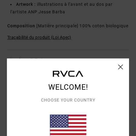
Artwork :
illustrations à l'avant et au dos par
l'artiste ANP Jesse Barba
Composition
[Matière principale] 100% coton biologique
Traçabilité du produit (Loi Agec)
Livraison & Retours
Avis clients
WELCOME!
CHOOSE YOUR COUNTRY
NOTE MOYENNE
5.0
/5