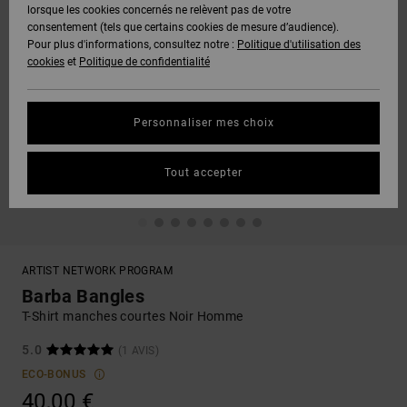
lorsque les cookies concernés ne relèvent pas de votre
consentement (tels que certains cookies de mesure d’audience).
Pour plus d'informations, consultez notre :
Politique d'utilisation des
cookies
et
Politique de confidentialité
Personnaliser mes choix
Tout accepter
ARTIST NETWORK PROGRAM
Barba Bangles
T-Shirt manches courtes Noir Homme
5.0
(1 AVIS)
ECO-BONUS
40,00 €