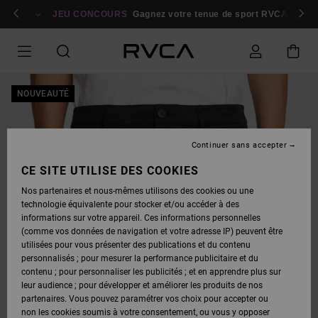
PASSER
bres
À
Se connecter / s'inscrire
JEU CONCOURS
Gagnez votre tenue de sport RVCA
Parti
L'INFORMATION
SUR
LE
PRODUIT
NOUVEAUTÉ
Continuer sans accepter
CE SITE UTILISE DES COOKIES
Nos partenaires et nous-mêmes utilisons des cookies ou une
technologie équivalente pour stocker et/ou accéder à des
informations sur votre appareil. Ces informations personnelles
(comme vos données de navigation et votre adresse IP) peuvent être
utilisées pour vous présenter des publications et du contenu
personnalisés ; pour mesurer la performance publicitaire et du
contenu ; pour personnaliser les publicités ; et en apprendre plus sur
leur audience ; pour développer et améliorer les produits de nos
partenaires. Vous pouvez paramétrer vos choix pour accepter ou
non les cookies soumis à votre consentement, ou vous y opposer