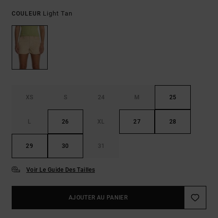
Light Tan
COULEUR
XS
S
24
M
25
L
26
XL
27
28
29
30
31
Voir Le Guide Des Tailles
AJOUTER AU PANIER