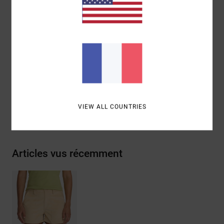
Encolure :
Bouton
Entrejambe :
7,62 cm
Composition
[Matière principale] 98% coton, 2%
élasthanne
Traçabilité du produit (Loi Agec)
VIEW ALL COUNTRIES
Livraison & Retours
Articles vus récemment