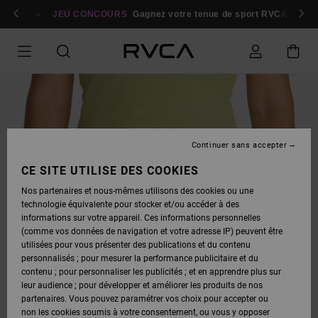
PASSER
bres
À
Se connecter / s'inscrire
JEU CONCOURS
Gagnez votre tenue de sport RVCA
Parti
L'INFORMATION
SUR
LE
PRODUIT
Continuer sans accepter
CE SITE UTILISE DES COOKIES
Nos partenaires et nous-mêmes utilisons des cookies ou une
technologie équivalente pour stocker et/ou accéder à des
informations sur votre appareil. Ces informations personnelles
(comme vos données de navigation et votre adresse IP) peuvent être
utilisées pour vous présenter des publications et du contenu
personnalisés ; pour mesurer la performance publicitaire et du
contenu ; pour personnaliser les publicités ; et en apprendre plus sur
leur audience ; pour développer et améliorer les produits de nos
partenaires. Vous pouvez paramétrer vos choix pour accepter ou
non les cookies soumis à votre consentement, ou vous y opposer