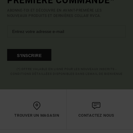
PREMIÈRE COMMANDE*
ABONNE-TOI ET DÉCOUVRE EN AVANT-PREMIÈRE LES
NOUVEAUX PRODUITS ET DERNIÈRES COLLAB' RVCA.
S'INSCRIRE
(*) OFFRE VALABLE EN LIGNE POUR LES NOUVEAUX INSCRITS -
CONDITIONS DÉTAILLÉES DISPONIBLES DANS L'EMAIL DE BIENVENUE
TROUVER UN MAGASIN
CONTACTEZ NOUS