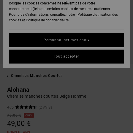
lorsque les cookies concernés ne relèvent pas de votre
consentement (tels que certains cookies de mesure d’audience).
Pour plus d'informations, consultez notre :
Politique d'utilisation des
cookies
et
Politique de confidentialité
Personnaliser mes choix
Tout accepter
Chemises Manches Courtes
Alohana
Chemise manches courtes Beige Homme
4.5
(2 AVIS)
70,00 €
30%
49,00 €
BONS PLANS