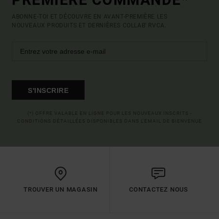
ABONNE-TOI ET DÉCOUVRE EN AVANT-PREMIÈRE LES
NOUVEAUX PRODUITS ET DERNIÈRES COLLAB' RVCA.
S'INSCRIRE
(*) OFFRE VALABLE EN LIGNE POUR LES NOUVEAUX INSCRITS -
CONDITIONS DÉTAILLÉES DISPONIBLES DANS L'EMAIL DE BIENVENUE
TROUVER UN MAGASIN
CONTACTEZ NOUS