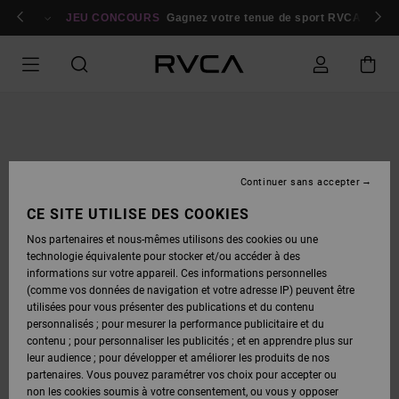
PASSER
bres
À
Se connecter / s'inscrire
JEU CONCOURS
Gagnez votre tenue de sport RVCA
Parti
L'INFORMATION
SUR
LE
PRODUIT
Continuer sans accepter
CE SITE UTILISE DES COOKIES
Nos partenaires et nous-mêmes utilisons des cookies ou une
technologie équivalente pour stocker et/ou accéder à des
informations sur votre appareil. Ces informations personnelles
(comme vos données de navigation et votre adresse IP) peuvent être
utilisées pour vous présenter des publications et du contenu
personnalisés ; pour mesurer la performance publicitaire et du
contenu ; pour personnaliser les publicités ; et en apprendre plus sur
leur audience ; pour développer et améliorer les produits de nos
partenaires. Vous pouvez paramétrer vos choix pour accepter ou
non les cookies soumis à votre consentement, ou vous y opposer