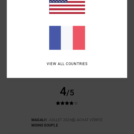
CONFORT
RAPPORT QUALITÉ / PRIX
5.0
5.0
TAILLE
MATIÈRE
5.0
TROP PETIT
TROP GRAND
COLORIS
5.0
VIEW ALL COUNTRIES
4
/5
MAGALI
9 JUILLET 2026
ACHAT VÉRIFIÉ
MOINS SOUPLE