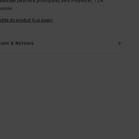
osition
[Matière principale] 88% Polyester, 12%
hanne
ilité du produit (Loi Agec)
ison & Retours