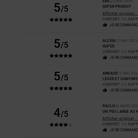
ERIC
25 MAI 2026
5
/5
SUPER PRODUIT
Afficher original 
CONFORT
: 5
RAPP
/5
JE RECOMMAND
5
ALEXIA
17 MAI 2026
/5
SUPER
CONFORT
: 5
RAPP
/5
JE RECOMMAND
5
ARNAUD
13 MAI 202
/5
LÉGER ET CONFORT
CONFORT
: 5
RAPP
/5
JE RECOMMAND
PAULO
26 MARS 202
4
/5
UN PEU LARGE AU 
Afficher original 
CONFORT
: 5
RAPP
/5
JE RECOMMAND