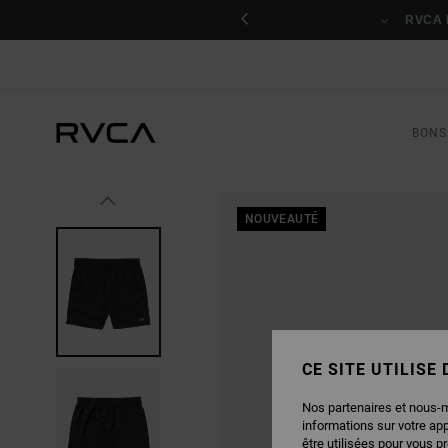
PASSER
nant
À
RVCA 
L'INFORMATION
SUR
LE
PRODUIT
BONS
NOUVEAUTÉ
CE SITE UTILISE
Nos partenaires et nous-
informations sur votre ap
être utilisées pour vous p