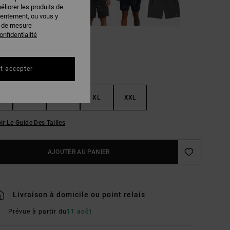
éliorer les produits de
sentement, ou vous y
s de mesure
onfidentialité
t accepter
M
L
XL
XXL
ir Le Guide Des Tailles
AJOUTER AU PANIER
Livraison à domicile ou point relais
Prévue à partir du
11 août