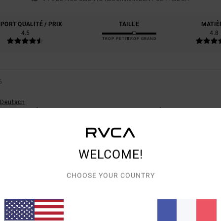
PORT QUALITÉ / PRIX
TAILLE
MATIÈ
4.5
4.8
TROP PETIT
TROP GRAND
6
- Deutsch
ORT QUALITÉ / PRIX
: 5
TAILLE
: TAILLE PARFAITE
MATIÈRE
: 5
COLORIS
: 5
/5
/5
/
E CE PRODUIT
WELCOME!
ORT QUALITÉ / PRIX
: 4
TAILLE
: GRAND
MATIÈRE
: 5
COLORIS
: 5
/5
/5
/5
E CE PRODUIT
CHOOSE YOUR COUNTRY
026
- Deutsch