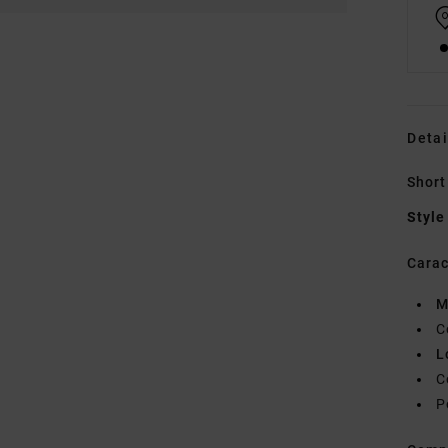
Detai
Short
Style
Carac
M
C
L
C
P