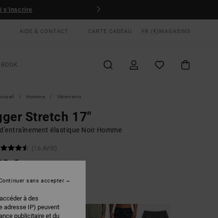
 s'inscrire
AIDE & CONTACT
CARTE CADEAU
FR (€)
MAGASINS
KBOOK
ccueil
Homme
Vêtements
ger Stretch 17"
 d'entraînement élastique Noir Homme
(16 AVIS)
00 €
Continuer sans accepter
Black
EUR
 accéder à des
re adresse IP) peuvent
nce publicitaire et du