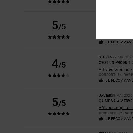
CONFORT
: 4
RAPP
/5
JOSE CARLOS
29 MA
5
/5
QUALITÉ DU PRODU
Afficher original 
CONFORT
: 4
RAPP
/5
JE RECOMMAND
STEVEN
29 MAI 202
4
/5
C'EST UN PRODUIT 
Afficher original -
CONFORT
: 4
RAPP
/5
JE RECOMMAND
JAVIER
28 MAI 2026
5
/5
ÇA ME VA À MERVE
Afficher original 
CONFORT
: 5
RAPP
/5
JE RECOMMAND