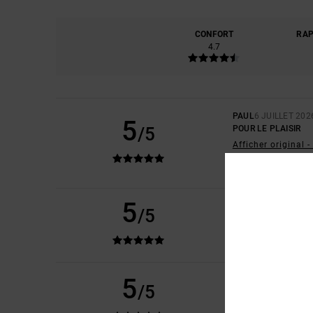
CONFORT
RAP
4.7
PAUL
6 JUILLET 202
5
/5
POUR LE PLAISIR
Afficher original 
CONFORT
: 5
RAPP
/5
JE RECOMMAND
5
DAVID
25 JUIN 2026
/5
J’ANIME
CONFORT
: 5
RAPP
/5
JE RECOMMAND
5
RAPHAEL
17 JUIN 2
/5
JUSTE COMME ÇA
Afficher original 