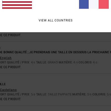
ORT QUALITÉ / PRIX
: 4
TAILLE
: GRAND
MATIÈRE
: 5
COLORIS
: 5
/5
/5
/5
I 2026
VIEW ALL COUNTRIES
IT
- Castellano
ORT QUALITÉ / PRIX
: 4
TAILLE
: GRAND
MATIÈRE
: 5
COLORIS
: 5
/5
/5
/5
E CE PRODUIT
6
DE BONNE QUALITÉ ; JE PRENDRAIS UNE TAILLE EN DESSOUS LA PROCHAINE F
 English
ORT QUALITÉ / PRIX
: 4
TAILLE
: GRAND
MATIÈRE
: 4
COLORIS
: 4
/5
/5
/5
E CE PRODUIT
ILLE
- Castellano
ORT QUALITÉ / PRIX
: 5
TAILLE
: TAILLE PARFAITE
MATIÈRE
: 5
COLORIS
: 5
/5
/5
/
E CE PRODUIT