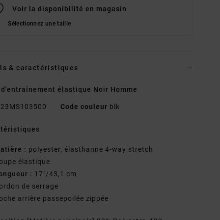
Voir la disponibilité en magasin
Sélectionnez une taille
ls & caractéristiques
 d'entraînement élastique Noir Homme
23MS103500
Code couleur
blk
téristiques
atière :
polyester, élasthanne 4-way stretch
oupe élastique
ongueur :
17"/43,1 cm
ordon de serrage
oche arrière passepoilée zippée