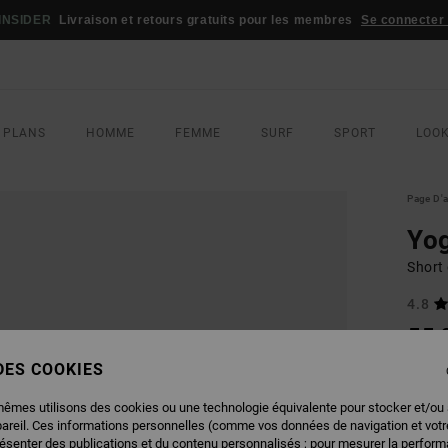
INSIDER
Livraison et retours gratuits pour les membres
Se connecter /
 PLANS
HOMME
FEMME
SURF
SPORT
LOO
Page D'a
Yog
Short
4.8
55,
 DES COOKIES
COUL
mêmes utilisons des cookies ou une technologie équivalente pour stocker et/ou
pareil. Ces informations personnelles (comme vos données de navigation et vot
résenter des publications et du contenu personnalisés ; pour mesurer la performa