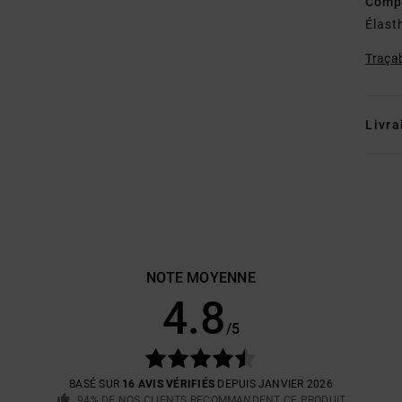
Comp
Élast
Traçab
Livra
NOTE MOYENNE
4.8
/5
BASÉ SUR
16 AVIS VÉRIFIÉS
DEPUIS JANVIER 2026
94% DE NOS CLIENTS RECOMMANDENT CE PRODUIT