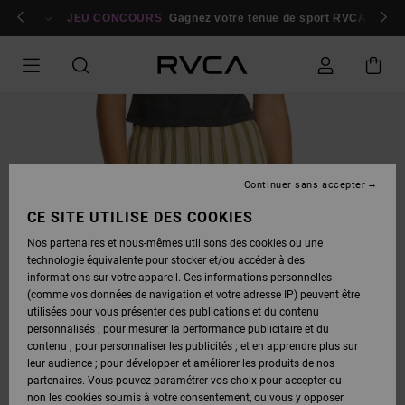
PASSER
bres
À
Se connecter / s'inscrire
JEU CONCOURS
Gagnez votre tenue de sport RVCA
Parti
L'INFORMATION
SUR
LE
PRODUIT
Continuer sans accepter
CE SITE UTILISE DES COOKIES
Nos partenaires et nous-mêmes utilisons des cookies ou une
technologie équivalente pour stocker et/ou accéder à des
informations sur votre appareil. Ces informations personnelles
(comme vos données de navigation et votre adresse IP) peuvent être
utilisées pour vous présenter des publications et du contenu
personnalisés ; pour mesurer la performance publicitaire et du
contenu ; pour personnaliser les publicités ; et en apprendre plus sur
leur audience ; pour développer et améliorer les produits de nos
partenaires. Vous pouvez paramétrer vos choix pour accepter ou
non les cookies soumis à votre consentement, ou vous y opposer