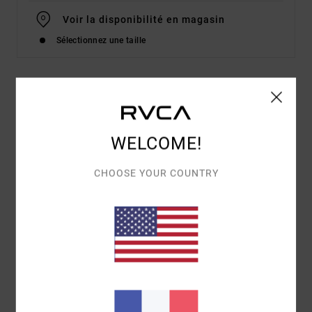
Voir la disponibilité en magasin
Sélectionnez une taille
Details & caractéristiques
Pantalon évasé Vert Femme
WELCOME!
Style
23B123503
Code couleur
euc
CHOOSE YOUR COUNTRY
Caractéristiques
Matière :
coton, élasthanne côtelé
Coupe près du corps
Coupe évasée
Ceinture élastiquée
Insigne métallique RVCA