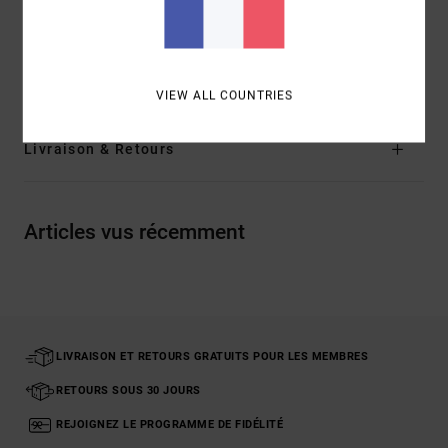
Composition
[Matière Principale] 95% Polyester
Recyclé, 5% Élasthanne
Traçabilité du produit (Loi Agec)
VIEW ALL COUNTRIES
Livraison & Retours
Articles vus récemment
LIVRAISON ET RETOURS GRATUITS POUR LES MEMBRES
RETOURS SOUS 30 JOURS
REJOIGNEZ LE PROGRAMME DE FIDÉLITÉ