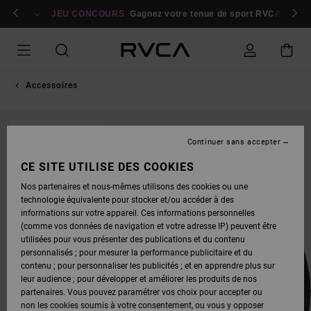
PASSER
bres
À
Se connecter / s'inscrire
JEU CONCOURS
Gagnez votre tenue de sport RVCA
Parti
L'INFORMATION
SUR
LE
PRODUIT
Accessoires
RUPTURE DE STOCK
Continuer sans accepter
CE SITE UTILISE DES COOKIES
Nos partenaires et nous-mêmes utilisons des cookies ou une
technologie équivalente pour stocker et/ou accéder à des
informations sur votre appareil. Ces informations personnelles
(comme vos données de navigation et votre adresse IP) peuvent être
utilisées pour vous présenter des publications et du contenu
personnalisés ; pour mesurer la performance publicitaire et du
contenu ; pour personnaliser les publicités ; et en apprendre plus sur
leur audience ; pour développer et améliorer les produits de nos
partenaires. Vous pouvez paramétrer vos choix pour accepter ou
non les cookies soumis à votre consentement, ou vous y opposer