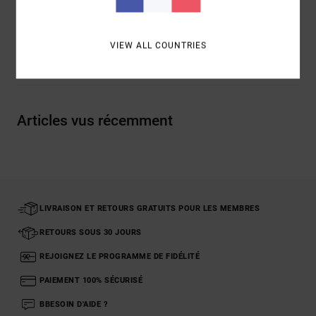
Traçabilité du produit (Loi Agec)
VIEW ALL COUNTRIES
Livraison & Retours
Articles vus récemment
LIVRAISON ET RETOURS GRATUITS POUR LES MEMBRES
RETOURS SOUS 30 JOURS
REJOIGNEZ LE PROGRAMME DE FIDÉLITÉ
PAIEMENT 100% SÉCURISÉ
BBESOIN D'AIDE ?