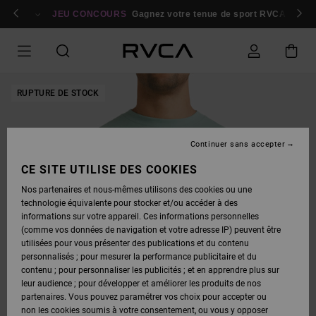
PASSER
bres
À
Se connecter / s'inscrire
JEU CONCOURS
Gagnez votre tenue de sport RVCA
Parti
L'INFORMATION
SUR
LE
PRODUIT
RUPTURE DE STOCK
Continuer sans accepter
CE SITE UTILISE DES COOKIES
Nos partenaires et nous-mêmes utilisons des cookies ou une
technologie équivalente pour stocker et/ou accéder à des
informations sur votre appareil. Ces informations personnelles
(comme vos données de navigation et votre adresse IP) peuvent être
utilisées pour vous présenter des publications et du contenu
personnalisés ; pour mesurer la performance publicitaire et du
contenu ; pour personnaliser les publicités ; et en apprendre plus sur
leur audience ; pour développer et améliorer les produits de nos
partenaires. Vous pouvez paramétrer vos choix pour accepter ou
non les cookies soumis à votre consentement, ou vous y opposer