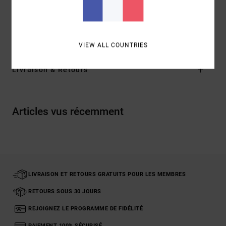
Composition
[Matière principale] 100% coton biologique
Traçabilité du produit (Loi Agec)
VIEW ALL COUNTRIES
Livraison & Retours
Articles vus récemment
LIVRAISON ET RETOURS GRATUITS POUR LES MEMBRES
RETOURS SOUS 30 JOURS
REJOIGNEZ LE PROGRAMME DE FIDÉLITÉ
PAIEMENT 100% SÉCURISÉ