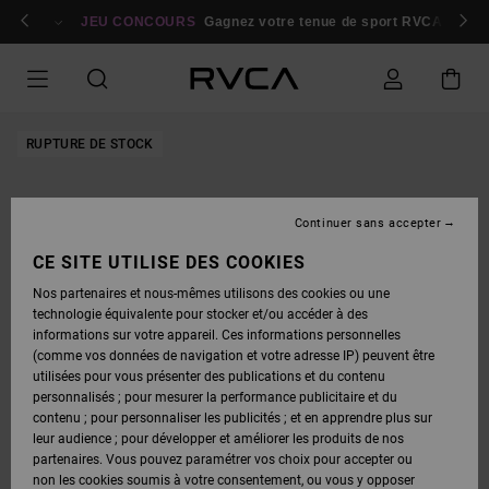
PASSER
bres
À
Se connecter / s'inscrire
JEU CONCOURS
Gagnez votre tenue de sport RVCA
Parti
L'INFORMATION
SUR
LE
PRODUIT
RUPTURE DE STOCK
Continuer sans accepter
CE SITE UTILISE DES COOKIES
Nos partenaires et nous-mêmes utilisons des cookies ou une
technologie équivalente pour stocker et/ou accéder à des
informations sur votre appareil. Ces informations personnelles
(comme vos données de navigation et votre adresse IP) peuvent être
utilisées pour vous présenter des publications et du contenu
personnalisés ; pour mesurer la performance publicitaire et du
contenu ; pour personnaliser les publicités ; et en apprendre plus sur
leur audience ; pour développer et améliorer les produits de nos
partenaires. Vous pouvez paramétrer vos choix pour accepter ou
non les cookies soumis à votre consentement, ou vous y opposer