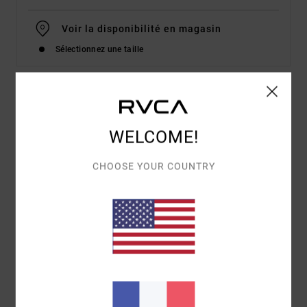
Voir la disponibilité en magasin
Sélectionnez une taille
Details & caractéristiques
WELCOME!
T-shirt à manches courtes Marron Homme
Style
EVYZT00215
Code couleur
dkh
CHOOSE YOUR COUNTRY
Caractéristiques
Matière :
100% coton biologique [200 g/m2]
Coupe :
coupe Relaxed fit
Encolure :
col rond côtelé
Manches :
manches courtes
Logotage :
Sérigraphie sur le devant et au dos