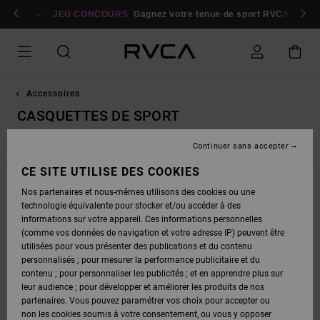
PASSEZ
bres
À
Se connecter / s'inscrire
JEU CONCOURS
Gagnez votre tenue de sport RVCA
Parti
LA
SÉLECTION
DE
LA
GRILLE
DES
PRODUITS
Accessoires
CASQUETTES DE SPORT
Continuer sans accepter
CE SITE UTILISE DES COOKIES
Nos partenaires et nous-mêmes utilisons des cookies ou une
NE PARTEZ PAS TROP LOIN, NOS PRODUITS
technologie équivalente pour stocker et/ou accéder à des
informations sur votre appareil. Ces informations personnelles
SERONT BIENTÔT DE RETOUR
(comme vos données de navigation et votre adresse IP) peuvent être
utilisées pour vous présenter des publications et du contenu
personnalisés ; pour mesurer la performance publicitaire et du
OUPS, NOUS N'AVONS TROUVÉ AUCUN
contenu ; pour personnaliser les publicités ; et en apprendre plus sur
leur audience ; pour développer et améliorer les produits de nos
RÉSULTAT POUR VOTRE RECHERCHE.
partenaires. Vous pouvez paramétrer vos choix pour accepter ou
PAS DE SOUCI ! ESSAYEZ AVEC D'AUTRES MOTS OU EXPLOREZ NOS
non les cookies soumis à votre consentement, ou vous y opposer