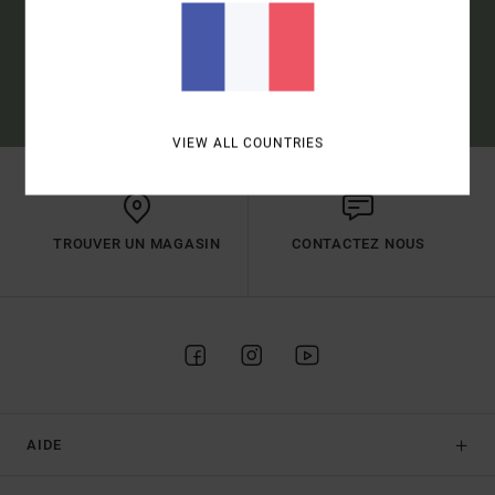
S'INSCRIRE
(*) OFFRE VALABLE EN LIGNE POUR LES NOUVEAUX INSCRITS -
CONDITIONS DÉTAILLÉES DISPONIBLES DANS L'EMAIL DE BIENVENUE
VIEW ALL COUNTRIES
TROUVER UN MAGASIN
CONTACTEZ NOUS
AIDE