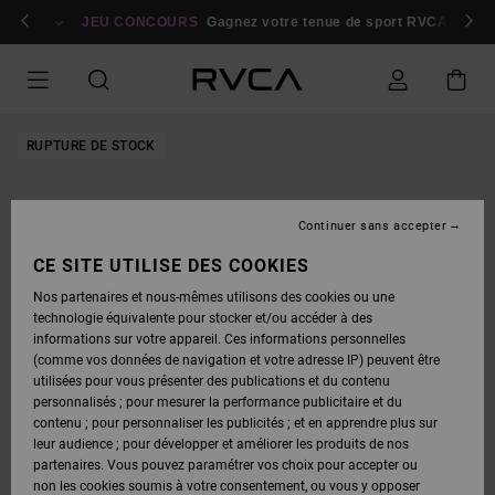
PASSER
bres
À
Se connecter / s'inscrire
JEU CONCOURS
Gagnez votre tenue de sport RVCA
Parti
L'INFORMATION
SUR
LE
PRODUIT
RUPTURE DE STOCK
Continuer sans accepter
CE SITE UTILISE DES COOKIES
Nos partenaires et nous-mêmes utilisons des cookies ou une
technologie équivalente pour stocker et/ou accéder à des
informations sur votre appareil. Ces informations personnelles
(comme vos données de navigation et votre adresse IP) peuvent être
utilisées pour vous présenter des publications et du contenu
personnalisés ; pour mesurer la performance publicitaire et du
contenu ; pour personnaliser les publicités ; et en apprendre plus sur
leur audience ; pour développer et améliorer les produits de nos
partenaires. Vous pouvez paramétrer vos choix pour accepter ou
non les cookies soumis à votre consentement, ou vous y opposer