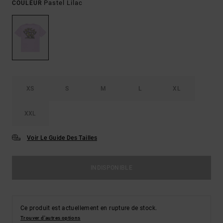
Pastel Lilac
COULEUR
XS
S
M
L
XL
XXL
Voir Le Guide Des Tailles
INDISPONIBLE
Ce produit est actuellement en rupture de stock.
Trouver d'autres options