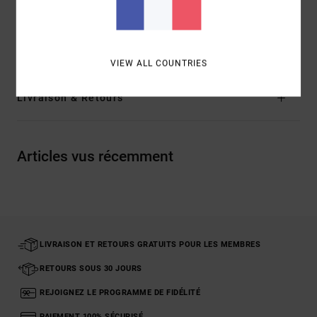
Composition
[Matière principale] 100% coton biologique
Traçabilité du produit (Loi Agec)
VIEW ALL COUNTRIES
Livraison & Retours
Articles vus récemment
LIVRAISON ET RETOURS GRATUITS POUR LES MEMBRES
RETOURS SOUS 30 JOURS
REJOIGNEZ LE PROGRAMME DE FIDÉLITÉ
PAIEMENT 100% SÉCURISÉ