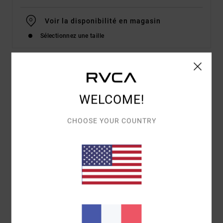
Voir la disponibilité en magasin
Sélectionnez une taille
Details & caractéristiques
WELCOME!
T-shirt à manches courtes Violet Homme
Style
EVYZT00248
Code couleur
pfm0
CHOOSE YOUR COUNTRY
Caractéristiques
Matière :
100% coton biologique [200 g/m2]
Coupe :
coupe Relaxed fit
Encolure :
col rond côtelé
Manches :
manches courtes
Logotage :
Sérigraphie sur le devant et au dos