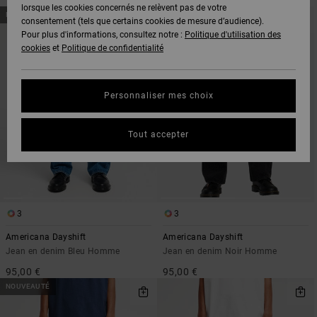
lorsque les cookies concernés ne relèvent pas de votre
PASSER
ALLER
NOUVEAUTÉ
NOUVEAUTÉ
AUX
A
consentement (tels que certains cookies de mesure d’audience).
CRITÈRES
TRIER
Pour plus d'informations, consultez notre :
Politique d'utilisation des
DE
PAR
FILTRAGE
cookies
et
Politique de confidentialité
DE
RECHERCHE
Personnaliser mes choix
Tout accepter
3
3
Americana Dayshift
Americana Dayshift
Jean en denim Bleu Homme
Jean en denim Noir Homme
95,00 €
95,00 €
NOUVEAUTÉ