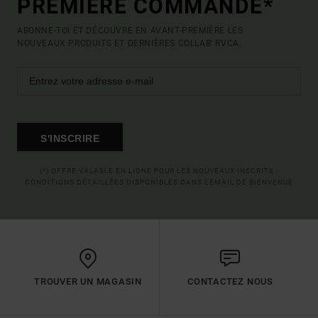
PREMIÈRE COMMANDE*
ABONNE-TOI ET DÉCOUVRE EN AVANT-PREMIÈRE LES
NOUVEAUX PRODUITS ET DERNIÈRES COLLAB' RVCA.
S'INSCRIRE
(*) OFFRE VALABLE EN LIGNE POUR LES NOUVEAUX INSCRITS -
CONDITIONS DÉTAILLÉES DISPONIBLES DANS L'EMAIL DE BIENVENUE
TROUVER UN MAGASIN
CONTACTEZ NOUS