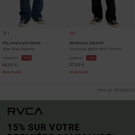
1
1
KSL Americana Denim
Americana Dayshift
Jean Bleu Homme
Chinos en denim Noir Homme
*
*
40%
40%
110,00 €
95,00 €
66,00 €
57,00 €
BONS PLANS
BONS PLANS
*PRIX DE RÉFÉRENCE
15% SUR VOTRE