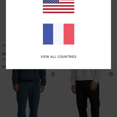
2
2
Dayshift Americana Denim
Dayshift Americana Denim
VIEW ALL COUNTRIES
Jean relaxed Noir Homme
Jean relaxed Bleu Homme
95,00 €
95,00 €