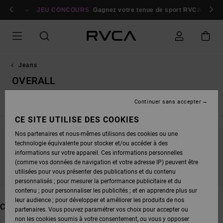
PASSEZ
bres
À
Se connecter / s'inscrire
JEU CONCOURS
Gagnez votre tenue de sport RVCA
Parti
LA
SÉLECTION
DE
LA
GRILLE
DES
PRODUITS
Jeans
OVERALL
Continuer sans accepter
Straight Fit
Relaxed Fit
CE SITE UTILISE DES COOKIES
Nos partenaires et nous-mêmes utilisons des cookies ou une
technologie équivalente pour stocker et/ou accéder à des
NE PARTEZ PAS TROP LOIN, NOS PRODUITS
informations sur votre appareil. Ces informations personnelles
SERONT BIENTÔT DE RETOUR
(comme vos données de navigation et votre adresse IP) peuvent être
utilisées pour vous présenter des publications et du contenu
personnalisés ; pour mesurer la performance publicitaire et du
contenu ; pour personnaliser les publicités ; et en apprendre plus sur
leur audience ; pour développer et améliorer les produits de nos
CES PRODUITS POURRAIENT VOUS PLAIRE
partenaires. Vous pouvez paramétrer vos choix pour accepter ou
non les cookies soumis à votre consentement, ou vous y opposer