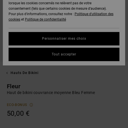
lorsque les cookies concernés ne relèvent pas de votre
consentement (tels que certains cookies de mesure d’audience).
Pour plus d'informations, consultez notre :
Politique d'utilisation des
cookies
et
Politique de confidentialité
Personnaliser mes choix
Tout accepter
Hauts De Bikini
Fleur
Haut de bikini couvrance moyenne Bleu Femme
ECO-BONUS
50,00 €