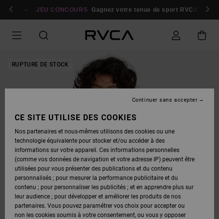
PASSER
bres
À
Se connecter / s'inscrire
JEU CONCOURS
Gagnez votre tenue de sport RVCA
Parti
L'INFORMATION
SUR
LE
PRODUIT
RUPTURE DE STOCK
Continuer sans accepter
CE SITE UTILISE DES COOKIES
Nos partenaires et nous-mêmes utilisons des cookies ou une
technologie équivalente pour stocker et/ou accéder à des
informations sur votre appareil. Ces informations personnelles
(comme vos données de navigation et votre adresse IP) peuvent être
utilisées pour vous présenter des publications et du contenu
personnalisés ; pour mesurer la performance publicitaire et du
contenu ; pour personnaliser les publicités ; et en apprendre plus sur
leur audience ; pour développer et améliorer les produits de nos
partenaires. Vous pouvez paramétrer vos choix pour accepter ou
non les cookies soumis à votre consentement, ou vous y opposer