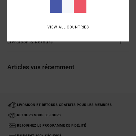
Composition
84% polyester recyclé, 16% élasthanne
Traçabilité du produit (Loi Agec)
VIEW ALL COUNTRIES
Livraison & Retours
Articles vus récemment
LIVRAISON ET RETOURS GRATUITS POUR LES MEMBRES
RETOURS SOUS 30 JOURS
REJOIGNEZ LE PROGRAMME DE FIDÉLITÉ
PAIEMENT 100% SÉCURISÉ