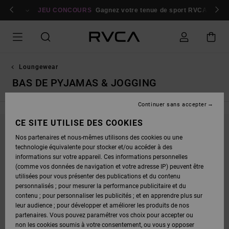
PASSEZ
bres
À
Se connecter / s'inscrire
JEU CONCOURS
Gagnez votre tenue de sport RVCA
Parti
LA
SÉLECTION
DE
LA
GRILLE
DES
PRODUITS
Loungewear
BAS DE PYJAMAS & JOGGING
Continuer sans accepter
CE SITE UTILISE DES COOKIES
NE PARTEZ PAS TROP LOIN, NOS PRODUITS
Nos partenaires et nous-mêmes utilisons des cookies ou une
technologie équivalente pour stocker et/ou accéder à des
SERONT BIENTÔT DE RETOUR
informations sur votre appareil. Ces informations personnelles
(comme vos données de navigation et votre adresse IP) peuvent être
utilisées pour vous présenter des publications et du contenu
personnalisés ; pour mesurer la performance publicitaire et du
OUPS, NOUS N'AVONS TROUVÉ AUCUN
contenu ; pour personnaliser les publicités ; et en apprendre plus sur
RÉSULTAT POUR VOTRE RECHERCHE.
leur audience ; pour développer et améliorer les produits de nos
PAS DE SOUCI ! ESSAYEZ AVEC D'AUTRES MOTS OU EXPLOREZ NOS
partenaires. Vous pouvez paramétrer vos choix pour accepter ou
CATÉGORIES POUR TROUVER CE QUE VOUS CHERCHEZ.
non les cookies soumis à votre consentement, ou vous y opposer