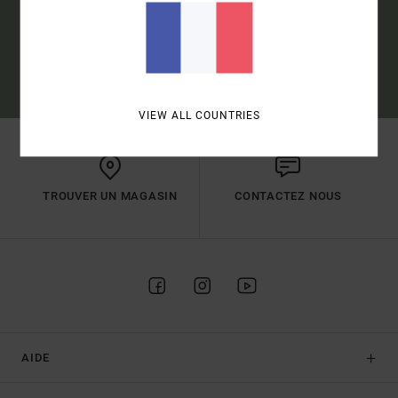
S'INSCRIRE
(*) OFFRE VALABLE EN LIGNE POUR LES NOUVEAUX INSCRITS -
CONDITIONS DÉTAILLÉES DISPONIBLES DANS L'EMAIL DE BIENVENUE
VIEW ALL COUNTRIES
TROUVER UN MAGASIN
CONTACTEZ NOUS
AIDE