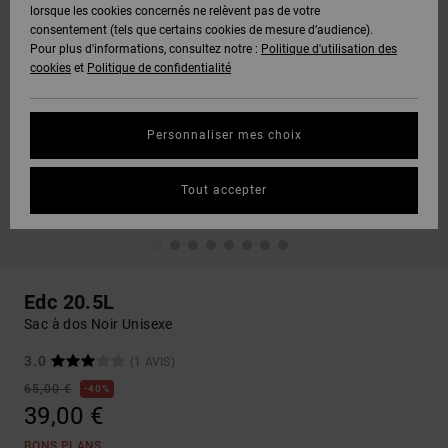
lorsque les cookies concernés ne relèvent pas de votre
consentement (tels que certains cookies de mesure d’audience).
Pour plus d'informations, consultez notre :
Politique d'utilisation des
cookies
et
Politique de confidentialité
Personnaliser mes choix
Tout accepter
Edc 20.5L
Sac à dos Noir Unisexe
3.0
(1 AVIS)
65,00 €
40%
39,00 €
BONS PLANS