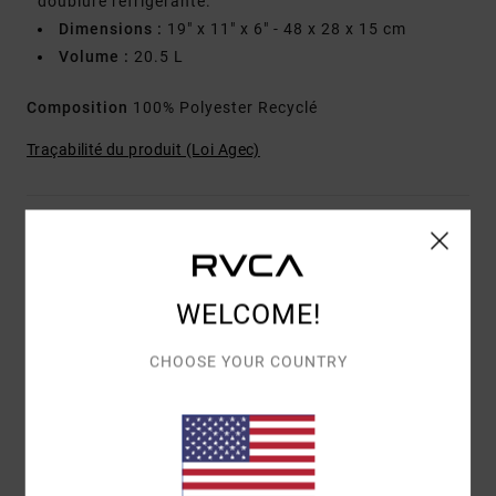
doublure réfrigérante.
Dimensions :
19" x 11" x 6" - 48 x 28 x 15 cm
Volume :
20.5 L
Composition
100% Polyester Recyclé
Traçabilité du produit (Loi Agec)
Livraison & Retours
WELCOME!
Avis clients
CHOOSE YOUR COUNTRY
NOTE MOYENNE
3.0
/5