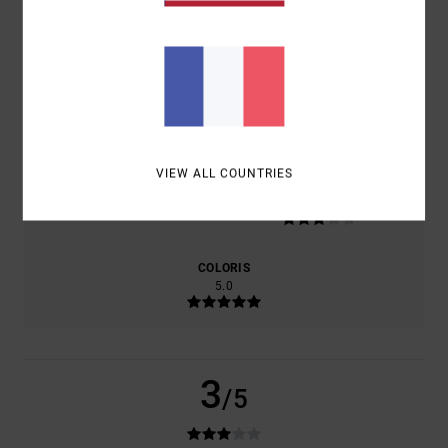
BASÉ SUR
1 AVIS VÉRIFIÉS
DEPUIS JANVIER 2026
0% DE NOS CLIENTS RECOMMANDENT CE PRODUIT
CONFORT
RAPPORT QUALITÉ / PRIX
3.0
3.0
VIEW ALL COUNTRIES
TAILLE
MATIÈRE
3.0
TROP PETIT
TROP GRAND
COLORIS
5.0
3
/5