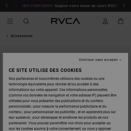
PASSER
bres
À
Se connecter / s'inscrire
JEU CONCOURS
Gagnez votre tenue de sport RVCA
Parti
L'INFORMATION
SUR
LE
PRODUIT
Accessoires
Continuer sans accepter
CE SITE UTILISE DES COOKIES
Nos partenaires et nous-mêmes utilisons des cookies ou une
technologie équivalente pour stocker et/ou accéder à des
informations sur votre appareil. Ces informations personnelles
(comme vos données de navigation et votre adresse IP) peuvent être
utilisées pour vous présenter des publications et du contenu
personnalisés ; pour mesurer la performance publicitaire et du
contenu ; pour personnaliser les publicités ; et en apprendre plus sur
leur audience ; pour développer et améliorer les produits de nos
partenaires. Vous pouvez paramétrer vos choix pour accepter ou
non les cookies soumis à votre consentement, ou vous y opposer