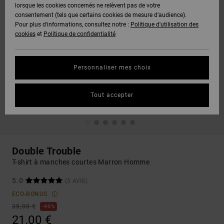
lorsque les cookies concernés ne relèvent pas de votre
consentement (tels que certains cookies de mesure d’audience).
Pour plus d'informations, consultez notre :
Politique d'utilisation des
cookies
et
Politique de confidentialité
Personnaliser mes choix
Tout accepter
Double Trouble
T-shirt à manches courtes Marron Homme
5.0
(5 AVIS)
ECO-BONUS
35,00 €
40%
21,00 €