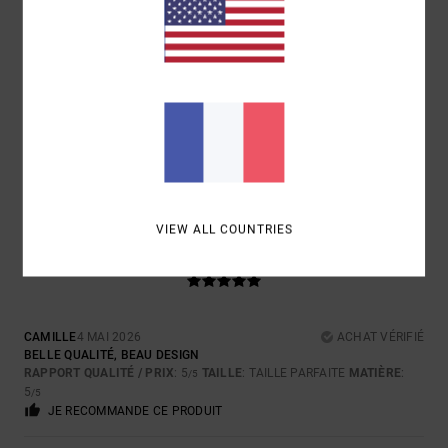
5
/5
CARLO
26 MAI 2026
ACHAT VÉRIFIÉ
ENTIÈREMENT SATISFAIT
Afficher original - Deutsch
CONFORT
: 5
RAPPORT QUALITÉ / PRIX
: 5
TAILLE
: TROP GRAND
/5
/5
MATIÈRE
: 5
COLORIS
: 5
/5
/5
5
VIEW ALL COUNTRIES
/5
CAMILLE
4 MAI 2026
ACHAT VÉRIFIÉ
BELLE QUALITÉ, BEAU DESIGN
RAPPORT QUALITÉ / PRIX
: 5
TAILLE
: TAILLE PARFAITE
MATIÈRE
:
/5
5
/5
JE RECOMMANDE CE PRODUIT