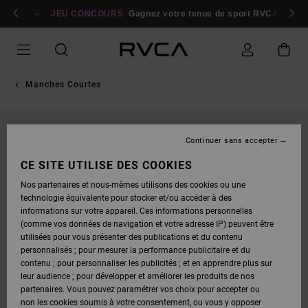
PASSER
bres
À
Se connecter / s'inscrire
JEU CONCOURS
Gagnez votre tenue de sport RVCA
Parti
L'INFORMATION
SUR
LE
PRODUIT
Manches Courtes
Continuer sans accepter
CE SITE UTILISE DES COOKIES
Nos partenaires et nous-mêmes utilisons des cookies ou une
technologie équivalente pour stocker et/ou accéder à des
informations sur votre appareil. Ces informations personnelles
(comme vos données de navigation et votre adresse IP) peuvent être
utilisées pour vous présenter des publications et du contenu
personnalisés ; pour mesurer la performance publicitaire et du
contenu ; pour personnaliser les publicités ; et en apprendre plus sur
leur audience ; pour développer et améliorer les produits de nos
partenaires. Vous pouvez paramétrer vos choix pour accepter ou
non les cookies soumis à votre consentement, ou vous y opposer