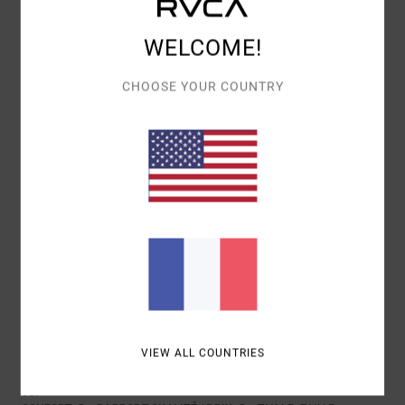
CONFORT
RAPPORT QUALITÉ / PRIX
WELCOME!
4.0
4.0
CHOOSE YOUR COUNTRY
TAILLE
MATIÈRE
5.0
TROP PETIT
TROP GRAND
COLORIS
5.0
5
/5
VIEW ALL COUNTRIES
CLIENT ANONYME VÉRIFIÉ
26 JANVIER 2026
ACHAT VÉRIFIÉ
TOP