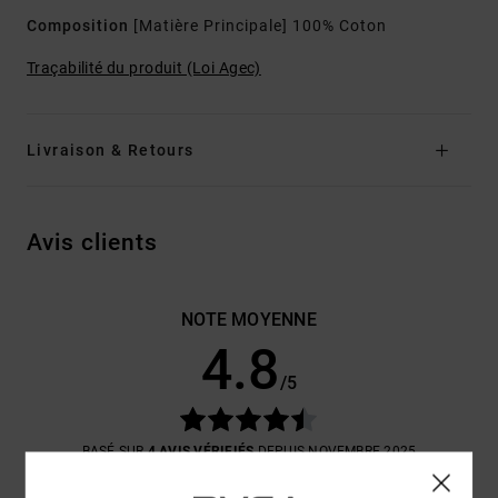
Composition
[Matière Principale] 100% Coton
Traçabilité du produit (Loi Agec)
Livraison & Retours
Avis clients
NOTE MOYENNE
4.8
/5
BASÉ SUR
4 AVIS VÉRIFIÉS
DEPUIS NOVEMBRE 2025
75% DE NOS CLIENTS RECOMMANDENT CE PRODUIT