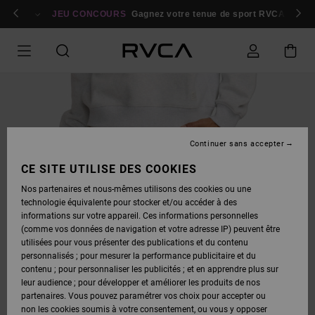
PASSER
bres
À
Se connecter / s'inscrire
JEU CONCOURS
Gagnez votre tenue de sport RVCA
Parti
L'INFORMATION
SUR
LE
PRODUIT
Continuer sans accepter
CE SITE UTILISE DES COOKIES
Nos partenaires et nous-mêmes utilisons des cookies ou une
technologie équivalente pour stocker et/ou accéder à des
informations sur votre appareil. Ces informations personnelles
(comme vos données de navigation et votre adresse IP) peuvent être
utilisées pour vous présenter des publications et du contenu
personnalisés ; pour mesurer la performance publicitaire et du
contenu ; pour personnaliser les publicités ; et en apprendre plus sur
leur audience ; pour développer et améliorer les produits de nos
partenaires. Vous pouvez paramétrer vos choix pour accepter ou
non les cookies soumis à votre consentement, ou vous y opposer