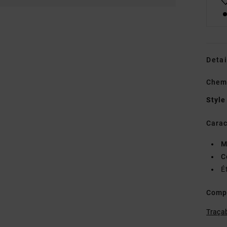
Detai
Chem
Style
Carac
M
C
É
Comp
Traçab