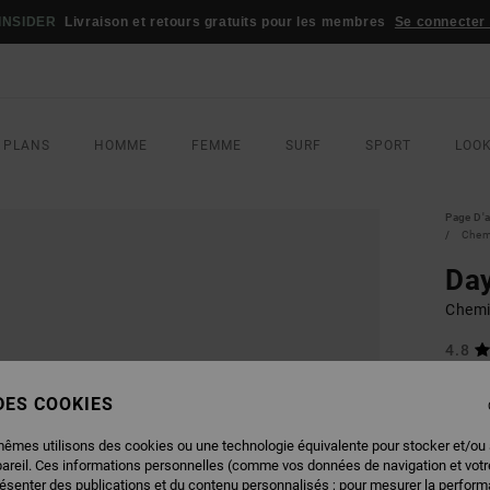
INSIDER
Livraison et retours gratuits pour les membres
Se connecter /
 PLANS
HOMME
FEMME
SURF
SPORT
LOO
Page D'a
Chem
Day
Chemi
4.8
75,00
 DES COOKIES
45,
BONS 
mêmes utilisons des cookies ou une technologie équivalente pour stocker et/ou
pareil. Ces informations personnelles (comme vos données de navigation et vot
résenter des publications et du contenu personnalisés ; pour mesurer la performa