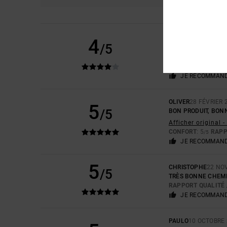
PASCAL
21 AVRIL 2
4
/5
PRODUIT DE BONNE
Afficher original -
RAPPORT QUALITÉ 
JE RECOMMAND
OLIVER
28 FÉVRIER 
5
/5
BON PRODUIT, BON
Afficher original 
CONFORT
: 5
RAPP
/5
JE RECOMMAND
5
CHRISTOPHE
22 NO
/5
TRÈS BONNE CHEMI
RAPPORT QUALITÉ 
JE RECOMMAND
PAULO
10 OCTOBRE 