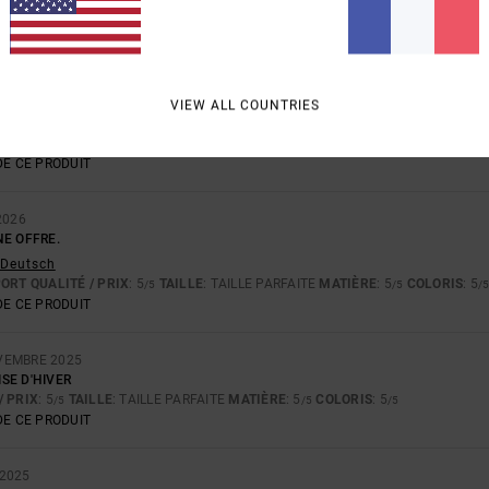
026
 QUALITÉ
VIEW ALL COUNTRIES
 English
/ PRIX
: 5
TAILLE
: PETIT
MATIÈRE
: 5
COLORIS
: 5
/5
/5
/5
E CE PRODUIT
2026
NE OFFRE.
- Deutsch
ORT QUALITÉ / PRIX
: 5
TAILLE
: TAILLE PARFAITE
MATIÈRE
: 5
COLORIS
: 5
/5
/5
/
E CE PRODUIT
VEMBRE 2025
SE D'HIVER
/ PRIX
: 5
TAILLE
: TAILLE PARFAITE
MATIÈRE
: 5
COLORIS
: 5
/5
/5
/5
E CE PRODUIT
2025