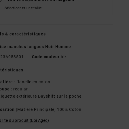
Sélectionnez une taille
ls & caractéristiques
ise manches longues Noir Homme
23A053501
Code couleur
blk
téristiques
atière
: flanelle en coton
oupe
: regular
tiquette extérieure Dayshift sur la poche.
osition
[Matière Principale] 100% Coton
ilité du produit (Loi Agec)