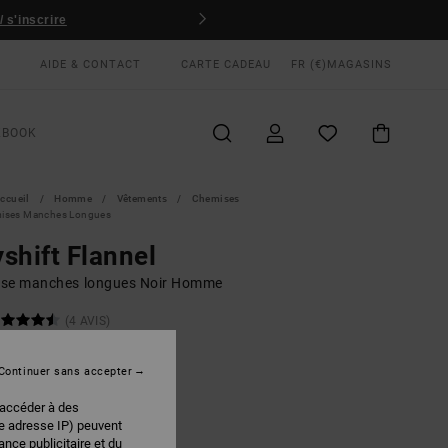
 s'inscrire
AIDE & CONTACT
CARTE CADEAU
FR (€)
MAGASINS
KBOOK
ccueil
Homme
Vêtements
Chemises
ises Manches Longues
shift Flannel
se manches longues Noir Homme
(4 AVIS)
 €
40%
00 €
Continuer sans accepter
PLANS
 accéder à des
re adresse IP) peuvent
nce publicitaire et du