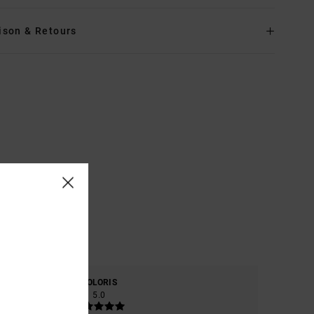
ison & Retours
RE
COLORIS
5.0