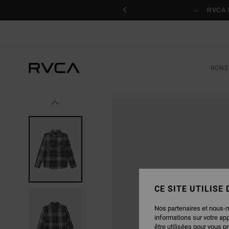
PASSER
nant
À
RVCA 
L'INFORMATION
SUR
LE
PRODUIT
BONS
CE SITE UTILISE
Nos partenaires et nous-
informations sur votre ap
être utilisées pour vous p