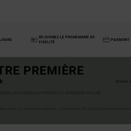
REJOIGNEZ LE PROGRAMME DE
 JOURS
PAIEMENT 
FIDÉLITÉ
TRE PREMIÈRE
*
MIÈRE LES NOUVEAUX PRODUITS ET DERNIÈRES COLLAB'
LIGNE POUR LES NOUVEAUX INSCRITS - CONDITIONS DÉTAILLÉES DISPONIBLES DAN