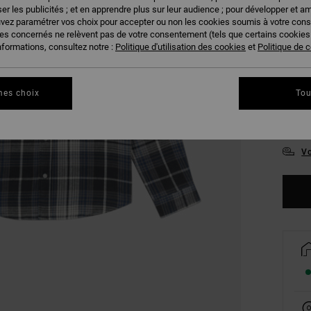
COUL
er les publicités ; et en apprendre plus sur leur audience ; pour développer et am
uvez paramétrer vos choix pour accepter ou non les cookies soumis à votre con
ies concernés ne relèvent pas de votre consentement (tels que certains cookie
nformations, consultez notre :
Politique d'utilisation des cookies
et
Politique de c
mes choix
Tou
S
Vo