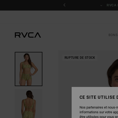
PASSER
nant
À
RVCA 
L'INFORMATION
SUR
LE
PRODUIT
BONS
RUPTURE DE STOCK
CE SITE UTILISE
Nos partenaires et nous-
informations sur votre ap
être utilisées pour vous p