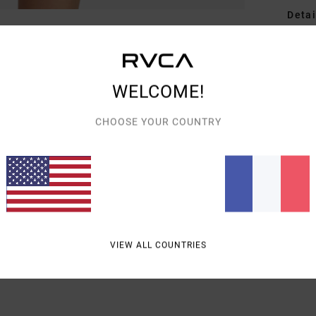
Detai
Haut 
Style
WELCOME!
Carac
CHOOSE YOUR COUNTRY
M
Comp
Traçab
Livra
VIEW ALL COUNTRIES