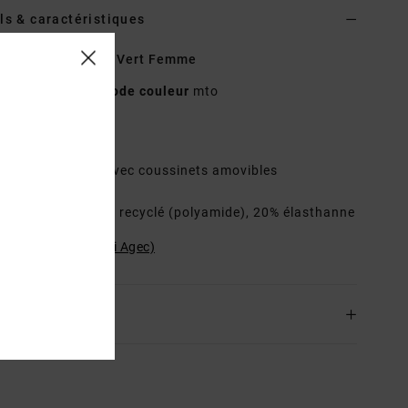
ls & caractéristiques
de bikini bralette Vert Femme
23O182501
Code couleur
mto
téristiques
odèle :
bralette avec coussinets amovibles
osition
80% nylon recyclé (polyamide), 20% élasthanne
ilité du produit (Loi Agec)
ison & Retours