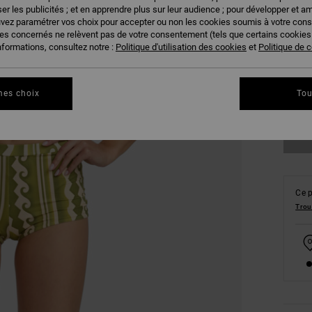
er les publicités ; et en apprendre plus sur leur audience ; pour développer et am
uvez paramétrer vos choix pour accepter ou non les cookies soumis à votre con
ies concernés ne relèvent pas de votre consentement (tels que certains cookie
nformations, consultez notre :
Politique d'utilisation des cookies
et
Politique de c
XS
mes choix
Tou
Vo
Ce p
Trou