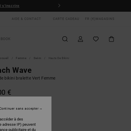
 s'inscrire
AIDE & CONTACT
CARTE CADEAU
FR (€)
MAGASINS
KBOOK
ccueil
Femme
Swim
Hauts De Bikini
ach Wave
e bikini bralette Vert Femme
00 €
Continuer sans accepter
Martini Olive
EUR
 accéder à des
re adresse IP) peuvent
nce publicitaire et du