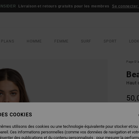
INSIDER
Livraison et retours gratuits pour les membres
Se connecter /
 PLANS
HOMME
FEMME
SURF
SPORT
LOO
Page D'a
Be
Haut d
50,
 DES COOKIES
COUL
mêmes utilisons des cookies ou une technologie équivalente pour stocker et/ou
pareil. Ces informations personnelles (comme vos données de navigation et vot
résenter des publications et du contenu personnalisés ; pour mesurer la performa