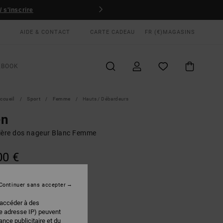
 s'inscrire
AIDE & CONTACT
CARTE CADEAU
FR (€)
MAGASINS
KBOOK
ccueil
Sport
Femme
Hauts / Débardeurs
en
ière dos nageur Blanc Femme
00 €
Continuer sans accepter
Cloud
EUR
 accéder à des
re adresse IP) peuvent
nce publicitaire et du