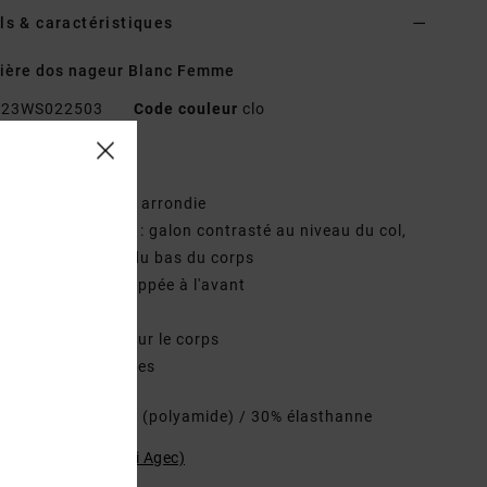
ls & caractéristiques
ière dos nageur Blanc Femme
23WS022503
Code couleur
clo
téristiques
ncolure :
encolure arrondie
oids + description : galon contrasté au niveau du col,
 emmanchures et du bas du corps
étail : fermeture zippée à l'avant
os nageur
oublure en mesh sur le corps
oussinets amovibles
osition
70% nylon (polyamide) / 30% élasthanne
ilité du produit (Loi Agec)