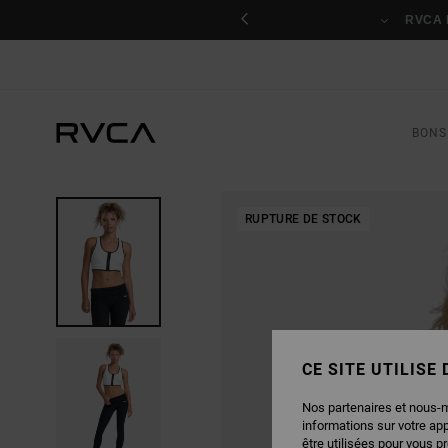
PASSER
nant
À
RVCA 
L'INFORMATION
SUR
LE
PRODUIT
BONS
RUPTURE DE STOCK
CE SITE UTILISE
Nos partenaires et nous-
informations sur votre ap
être utilisées pour vous p