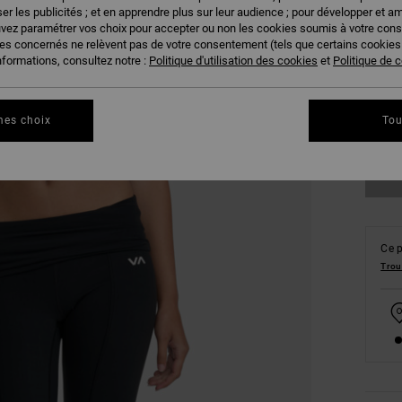
er les publicités ; et en apprendre plus sur leur audience ; pour développer et am
uvez paramétrer vos choix pour accepter ou non les cookies soumis à votre con
ies concernés ne relèvent pas de votre consentement (tels que certains cookie
nformations, consultez notre :
Politique d'utilisation des cookies
et
Politique de c
XS
mes choix
Tou
Vo
Ce p
Trou