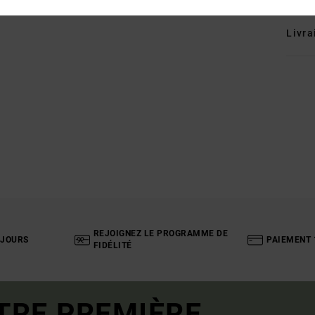
Livra
REJOIGNEZ LE PROGRAMME DE
 JOURS
PAIEMENT 
FIDÉLITÉ
TRE PREMIÈRE