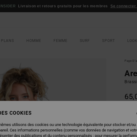
INSIDER
Livraison et retours gratuits pour les membres
Se connecter /
 PLANS
HOMME
FEMME
SURF
SPORT
LOO
Page D'a
Ar
Brass
65,
 DES COOKIES
COUL
mêmes utilisons des cookies ou une technologie équivalente pour stocker et/ou
pareil. Ces informations personnelles (comme vos données de navigation et vot
résenter des publications et du contenu personnalisés ; pour mesurer la performa