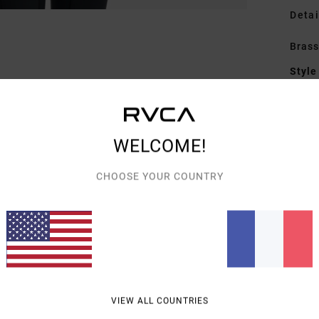
Detai
Brass
Style
Carac
E
WELCOME!
P
des
CHOOSE YOUR COUNTRY
D
D
D
C
Comp
Traçab
VIEW ALL COUNTRIES