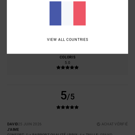
CONFORT
RAPPORT QUALITÉ / PRIX
5.0
4.0
TAILLE
MATIÈRE
5.0
VIEW ALL COUNTRIES
TROP PETIT
TROP GRAND
COLORIS
5.0
5
/5
DAVID
25 JUIN 2026
ACHAT VÉRIFIÉ
J’AIME