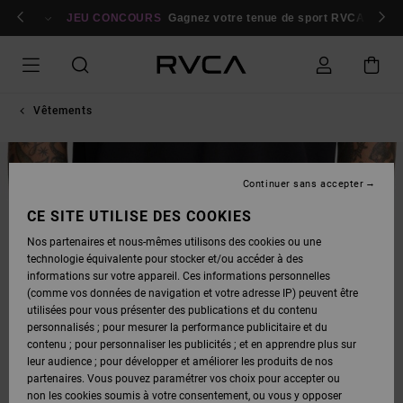
PASSER
bres
À
Se connecter / s'inscrire
JEU CONCOURS
Gagnez votre tenue de sport RVCA
Parti
L'INFORMATION
SUR
LE
PRODUIT
Vêtements
Continuer sans accepter
CE SITE UTILISE DES COOKIES
Nos partenaires et nous-mêmes utilisons des cookies ou une
technologie équivalente pour stocker et/ou accéder à des
informations sur votre appareil. Ces informations personnelles
(comme vos données de navigation et votre adresse IP) peuvent être
utilisées pour vous présenter des publications et du contenu
personnalisés ; pour mesurer la performance publicitaire et du
contenu ; pour personnaliser les publicités ; et en apprendre plus sur
leur audience ; pour développer et améliorer les produits de nos
partenaires. Vous pouvez paramétrer vos choix pour accepter ou
non les cookies soumis à votre consentement, ou vous y opposer