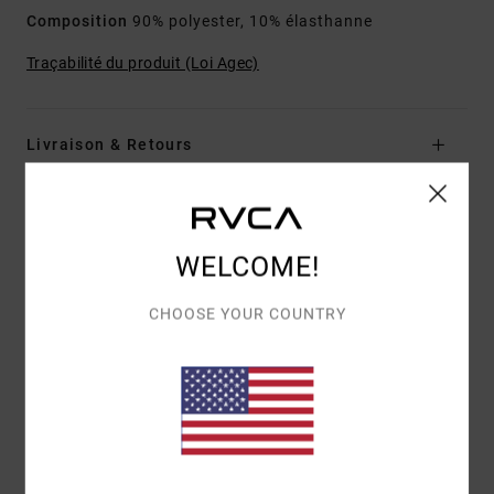
Composition
90% polyester, 10% élasthanne
Traçabilité du produit (Loi Agec)
Livraison & Retours
Avis clients
WELCOME!
NOTE MOYENNE
CHOOSE YOUR COUNTRY
5.0
/5
BASÉ SUR
1 AVIS VÉRIFIÉS
DEPUIS JUIN 2026
100% DE NOS CLIENTS RECOMMANDENT CE PRODUIT