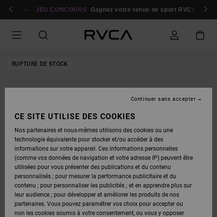
PASSER
bres
À
Se connecter / s'inscrire
JEU CONCOURS
Gagnez votre tenue de sport RVCA
Parti
L'INFORMATION
SUR
LE
PRODUIT
RUPTURE DE STOCK
Continuer sans accepter
CE SITE UTILISE DES COOKIES
Nos partenaires et nous-mêmes utilisons des cookies ou une
technologie équivalente pour stocker et/ou accéder à des
informations sur votre appareil. Ces informations personnelles
(comme vos données de navigation et votre adresse IP) peuvent être
utilisées pour vous présenter des publications et du contenu
personnalisés ; pour mesurer la performance publicitaire et du
contenu ; pour personnaliser les publicités ; et en apprendre plus sur
leur audience ; pour développer et améliorer les produits de nos
partenaires. Vous pouvez paramétrer vos choix pour accepter ou
non les cookies soumis à votre consentement, ou vous y opposer