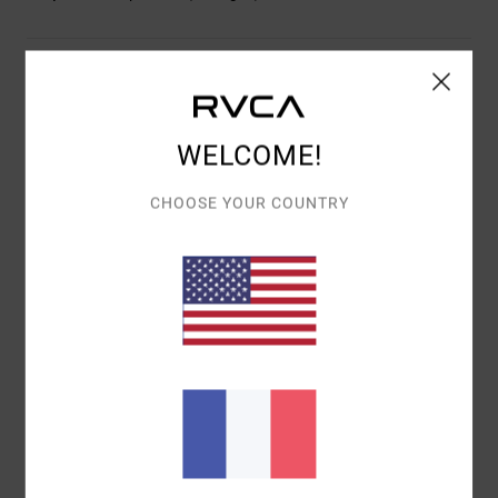
Livraison & Retours
WELCOME!
Avis clients
CHOOSE YOUR COUNTRY
NOTE MOYENNE
5.0
/5
BASÉ SUR
1 AVIS VÉRIFIÉS
DEPUIS JUIN 2026
100% DE NOS CLIENTS RECOMMANDENT CE PRODUIT
CONFORT
RAPPORT QUALITÉ / PRIX
5.0
5.0