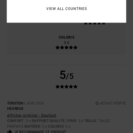
VIEW ALL COUNTRIES
TAILLE
MATIÈRE
5.0
TROP PETIT
TROP GRAND
COLORIS
5.0
5
/5
TORSTEN
6 JUIN 2026
ACHAT VÉRIFIÉ
HEUREUX
Afficher original - Deutsch
CONFORT
: 5
RAPPORT QUALITÉ / PRIX
: 5
TAILLE
: TAILLE
/5
/5
PARFAITE
MATIÈRE
: 5
COLORIS
: 5
/5
/5
JE RECOMMANDE CE PRODUIT