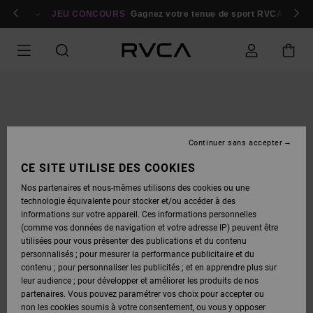
PASSER
bres
À
Se connecter / s'inscrire
JEU CONCOURS
Gagnez votre tenue de sport RVCA
Parti
L'INFORMATION
SUR
LE
PRODUIT
Continuer sans accepter
CE SITE UTILISE DES COOKIES
Nos partenaires et nous-mêmes utilisons des cookies ou une
technologie équivalente pour stocker et/ou accéder à des
informations sur votre appareil. Ces informations personnelles
(comme vos données de navigation et votre adresse IP) peuvent être
utilisées pour vous présenter des publications et du contenu
personnalisés ; pour mesurer la performance publicitaire et du
contenu ; pour personnaliser les publicités ; et en apprendre plus sur
leur audience ; pour développer et améliorer les produits de nos
partenaires. Vous pouvez paramétrer vos choix pour accepter ou
non les cookies soumis à votre consentement, ou vous y opposer