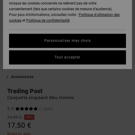
lorsque les cookies concernés ne relèvent pas de votre
consentement (tels que certains cookies de mesure d’audience).
Pour plus d'informations, consultez notre :
Politique d'utilisation des
cookies
et
Politique de confidentialité
Personnaliser mes choix
Tout accepter
Accessoires
Trading Post
Casquette snapback Bleu Homme
5.0
(1 AVIS)
35,00 €
50%
17,50 €
BONS PLANS