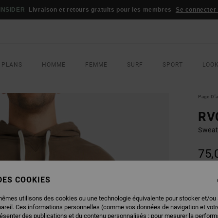
INSIDER
Livraison et retours gratuits pour les membres
Se connecter /
 PLANS
HOMME
FEMME
SURF
SPORT
LOO
Page D'a
RV
Sweat
75,
 DES COOKIES
COUL
mêmes utilisons des cookies ou une technologie équivalente pour stocker et/ou
pareil. Ces informations personnelles (comme vos données de navigation et vot
résenter des publications et du contenu personnalisés ; pour mesurer la performa