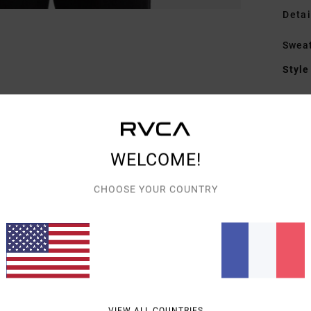
Detai
Swea
Style
Carac
M
T
WELCOME!
dél
C
CHOOSE YOUR COUNTRY
E
M
P
S
L
Comp
VIEW ALL COUNTRIES