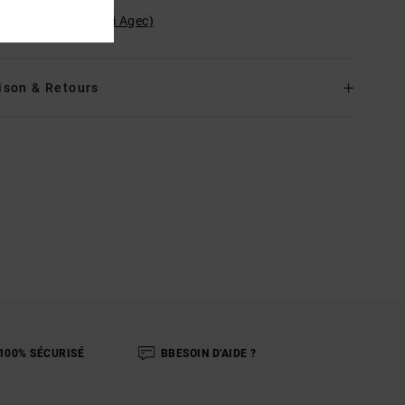
ilité du produit (Loi Agec)
ison & Retours
100% SÉCURISÉ
BBESOIN D'AIDE ?