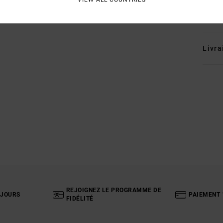
Traçab
Livra
REJOIGNEZ LE PROGRAMME DE
 JOURS
PAIEMENT 
FIDÉLITÉ