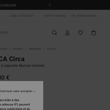
 s'inscrire
AIDE & CONTACT
CARTE CADEAU
FR (€)
MAGASINS
KBOOK
ccueil
Homme
Vêtements
Sweats
CA Circa
 à capuche Marron Homme
00 €
Continuer sans accepter
Wood
EUR
 accéder à des
re adresse IP) peuvent
nce publicitaire et du