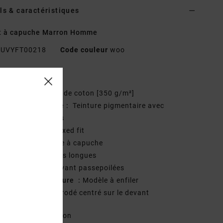
ls & caractéristiques
t à capuche Marron Homme
UVYFT00218
Code couleur
woo
téristiques
atière :
molleton de coton [350 g/m²]
einture/ Délavage :
Teinture pigmentaire avec
avage aux enzymes
oupe :
coupe Relaxed fit
ncolure :
encolure à capuche
anches :
manches longues
oches :
poches avant passepoilées
ystème de fermeture :
Modèle à enfiler
ogotage :
Logo brodé centré sur le devant
osition
100 % Coton