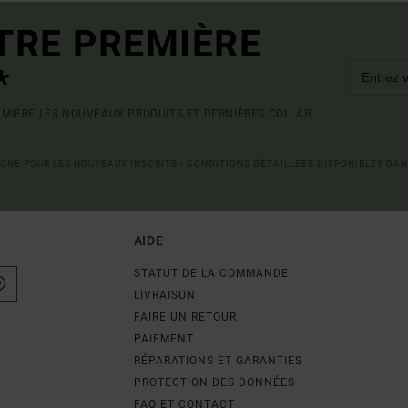
TRE PREMIÈRE
*
MIÈRE LES NOUVEAUX PRODUITS ET DERNIÈRES COLLAB'
LIGNE POUR LES NOUVEAUX INSCRITS - CONDITIONS DÉTAILLÉES DISPONIBLES DAN
AIDE
STATUT DE LA COMMANDE
LIVRAISON
FAIRE UN RETOUR
PAIEMENT
RÉPARATIONS ET GARANTIES
PROTECTION DES DONNÉES
FAQ ET CONTACT