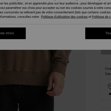
er les publicités ; et en apprendre plus sur leur audience ; pour développer et am
uvez paramétrer vos choix pour accepter ou non les cookies soumis à votre con
ies concernés ne relèvent pas de votre consentement (tels que certains cookie
nformations, consultez notre :
Politique d'utilisation des cookies
et
Politique de c
S
mes choix
Tou
Vo
Ce p
Trou