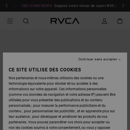
PASSER
bres
À
Se connecter / s'inscrire
JEU CONCOURS
Gagnez votre tenue de sport RVCA
Parti
L'INFORMATION
SUR
LE
PRODUIT
Continuer sans accepter
CE SITE UTILISE DES COOKIES
Nos partenaires et nous-mêmes utilisons des cookies ou une
technologie équivalente pour stocker et/ou accéder à des
informations sur votre appareil. Ces informations personnelles
(comme vos données de navigation et votre adresse IP) peuvent être
utilisées pour vous présenter des publications et du contenu
personnalisés ; pour mesurer la performance publicitaire et du
contenu ; pour personnaliser les publicités ; et en apprendre plus sur
leur audience ; pour développer et améliorer les produits de nos
partenaires. Vous pouvez paramétrer vos choix pour accepter ou
non les cookies soumis à votre consentement, ou vous y opposer