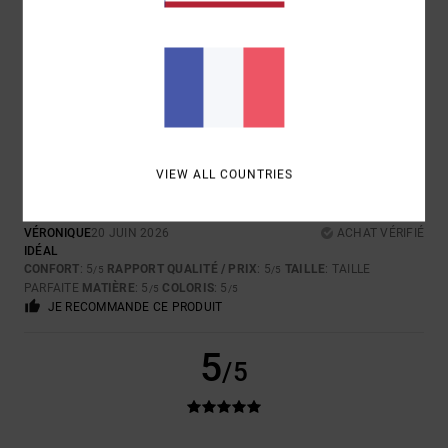
CHRISTIAN
21 JUIN 2026
ACHAT VÉRIFIÉ
THE QUALITY AND WORKMANSHIP ARE SUPERIOR.
CONFORT
: 5
RAPPORT QUALITÉ / PRIX
: 5
TAILLE
: TROP GRAND
/5
/5
MATIÈRE
: 5
COLORIS
: 5
/5
/5
JE RECOMMANDE CE PRODUIT
5
/5
VIEW ALL COUNTRIES
VÉRONIQUE
20 JUIN 2026
ACHAT VÉRIFIÉ
IDÉAL
CONFORT
: 5
RAPPORT QUALITÉ / PRIX
: 5
TAILLE
: TAILLE
/5
/5
PARFAITE
MATIÈRE
: 5
COLORIS
: 5
/5
/5
JE RECOMMANDE CE PRODUIT
5
/5