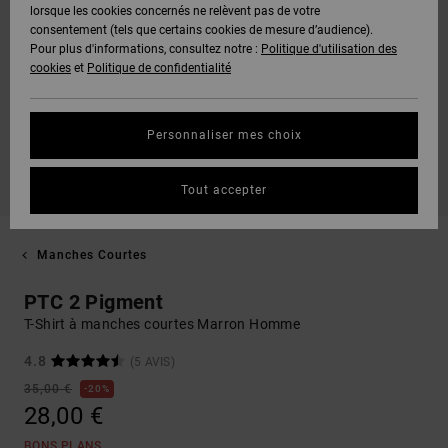
lorsque les cookies concernés ne relèvent pas de votre
consentement (tels que certains cookies de mesure d’audience).
Pour plus d'informations, consultez notre :
Politique d'utilisation des
cookies
et
Politique de confidentialité
Personnaliser mes choix
Tout accepter
Manches Courtes
PTC 2 Pigment
T-Shirt à manches courtes Marron Homme
4.8
(5 AVIS)
35,00 €
20%
28,00 €
BONS PLANS