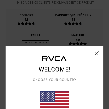
80% DE NOS CLIENTS RECOMMANDENT CE PRODUIT
CONFORT
RAPPORT QUALITÉ / PRIX
4.8
4.8
TAILLE
MATIÈRE
5.0
TROP PETIT
TROP GRAND
COLORIS
5.0
WELCOME!
CHOOSE YOUR COUNTRY
5
/5