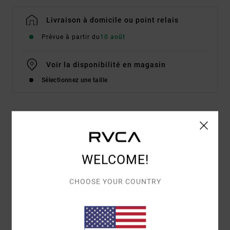
Livraison à domicile ou point relais
Prévue à partir du
10 août
Voir la disponibilité en magasin
Sélectionnez une taille
Details & caractéristiques
T-Shirt à manches courtes Gris Homme
WELCOME!
Style
EVYZT00346
Code couleur
sle
CHOOSE YOUR COUNTRY
Caractéristiques
Matière :
coton biologique [200 g/m²]
Coupe :
coupe Relaxed