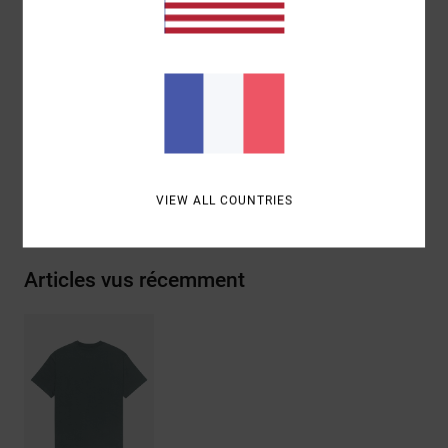
Encolure :
col côtelé
Graphique:
Logo brodé sur le devant
Composition
[Matière principale] 100% coton biologique
Traçabilité du produit (Loi Agec)
Livraison & Retours
VIEW ALL COUNTRIES
Articles vus récemment