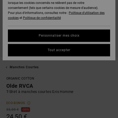
lorsque les cookies concernés ne relèvent pas de votre
consentement (tels que certains cookies de mesure d’audience).
Pour plus d'informations, consultez notre :
Politique d'utilisation des
cookies
et
Politique de confidentialité
Personnaliser mes choix
Tout accepter
Manches Courtes
ORGANIC COTTON
Olde RVCA
T-Shirt à manches courtes Gris Homme
ECO-BONUS
35,00 €
30%
24,50 €