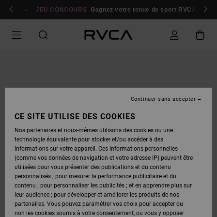
PASSER
bres
À
Se connecter / s'inscrire
JEU CONCOURS
Gagnez votre tenue de sport RVCA
Parti
L'INFORMATION
SUR
LE
PRODUIT
Continuer sans accepter
CE SITE UTILISE DES COOKIES
Nos partenaires et nous-mêmes utilisons des cookies ou une
technologie équivalente pour stocker et/ou accéder à des
informations sur votre appareil. Ces informations personnelles
(comme vos données de navigation et votre adresse IP) peuvent être
utilisées pour vous présenter des publications et du contenu
personnalisés ; pour mesurer la performance publicitaire et du
contenu ; pour personnaliser les publicités ; et en apprendre plus sur
leur audience ; pour développer et améliorer les produits de nos
partenaires. Vous pouvez paramétrer vos choix pour accepter ou
non les cookies soumis à votre consentement, ou vous y opposer