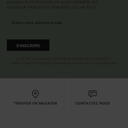
ABONNE-TOI ET DÉCOUVRE EN AVANT-PREMIÈRE LES
NOUVEAUX PRODUITS ET DERNIÈRES COLLAB' RVCA.
S'INSCRIRE
(*) OFFRE VALABLE EN LIGNE POUR LES NOUVEAUX INSCRITS -
CONDITIONS DÉTAILLÉES DISPONIBLES DANS L'EMAIL DE BIENVENUE
TROUVER UN MAGASIN
CONTACTEZ NOUS