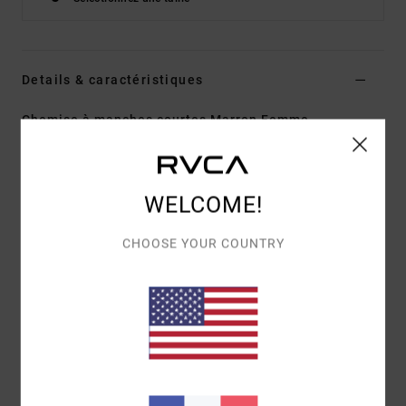
Details & caractéristiques
Chemise à manches courtes Marron Femme
Style
UVJWT00156
Code couleur
cam
Caractéristiques
WELCOME!
Matière :
matière avec imprimé en coton et modal
CHOOSE YOUR COUNTRY
[120 g/m²]
Traitement :
modèle traité avec de l'adoucissant
Encolure :
col V
Manches :
manches courtes
Fermeture :
fermeture boutonnée sur le devant
Logo :
écusson avec logo sur la nuque
En raison de la technique d'impression utilisée,