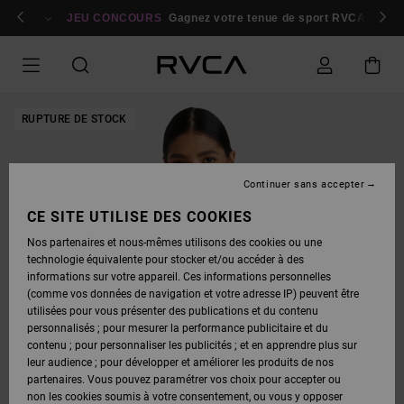
PASSER
bres
À
Se connecter / s'inscrire
JEU CONCOURS
Gagnez votre tenue de sport RVCA
Parti
L'INFORMATION
SUR
LE
PRODUIT
RUPTURE DE STOCK
Continuer sans accepter
CE SITE UTILISE DES COOKIES
Nos partenaires et nous-mêmes utilisons des cookies ou une
technologie équivalente pour stocker et/ou accéder à des
informations sur votre appareil. Ces informations personnelles
(comme vos données de navigation et votre adresse IP) peuvent être
utilisées pour vous présenter des publications et du contenu
personnalisés ; pour mesurer la performance publicitaire et du
contenu ; pour personnaliser les publicités ; et en apprendre plus sur
leur audience ; pour développer et améliorer les produits de nos
partenaires. Vous pouvez paramétrer vos choix pour accepter ou
non les cookies soumis à votre consentement, ou vous y opposer