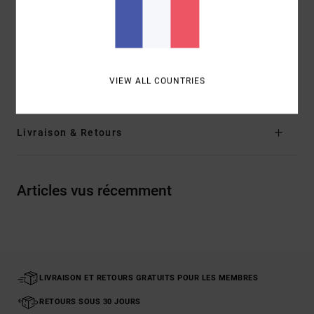
chaque pièce est unique et peut donc différer de la
photo
Composition
[Matière principale] 55% coton, 45% modal
Traçabilité du produit (Loi Agec)
VIEW ALL COUNTRIES
Livraison & Retours
Articles vus récemment
LIVRAISON ET RETOURS GRATUITS POUR LES MEMBRES
RETOURS SOUS 30 JOURS