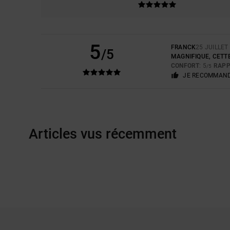
5
FRANCK
25 JUILLET
/5
MAGNIFIQUE, CETTE
CONFORT
: 5
RAPP
/5
JE RECOMMAND
Articles vus récemment