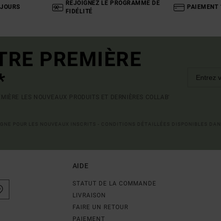
REJOIGNEZ LE PROGRAMME DE
 JOURS
PAIEMENT 
FIDÉLITÉ
TRE PREMIÈRE
*
MIÈRE LES NOUVEAUX PRODUITS ET DERNIÈRES COLLAB'
LIGNE POUR LES NOUVEAUX INSCRITS - CONDITIONS DÉTAILLÉES DISPONIBLES DAN
AIDE
STATUT DE LA COMMANDE
LIVRAISON
FAIRE UN RETOUR
PAIEMENT