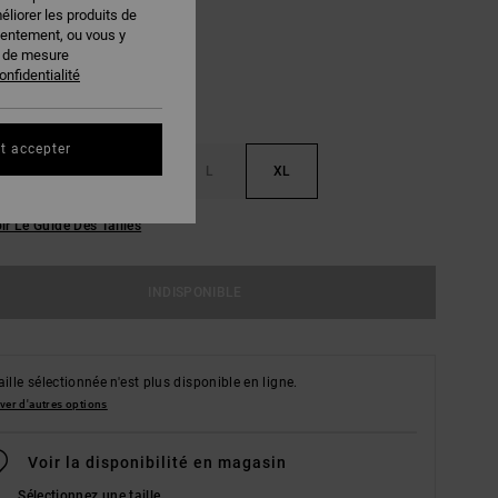
éliorer les produits de
sentement, ou vous y
s de mesure
onfidentialité
t accepter
S
M
L
XL
ir Le Guide Des Tailles
INDISPONIBLE
aille sélectionnée n'est plus disponible en ligne.
ver d'autres options
Voir la disponibilité en magasin
Sélectionnez une taille