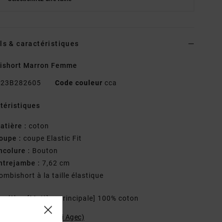
ls & caractéristiques
ishort Marron Femme
23B282605
Code couleur
cca
téristiques
atière :
coton
oupe :
coupe Elastic Fit
ncolure :
Bouton
ntrejambe :
7,62 cm
ombishort à la taille élastique
osition
[Matière principale] 100% coton
ilité du produit (Loi Agec)