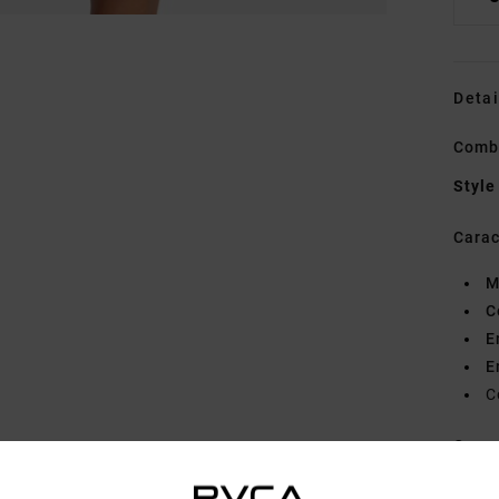
Detai
Comb
Style
Carac
M
C
E
E
C
Comp
Traçab