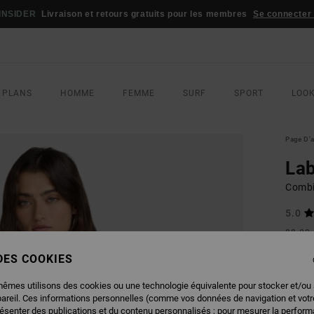
INSIDER
Livraison et retours gratuits pour les membres
Se connecter /
 PLANS
HOMME
FEMME
SURF
SPORT
LOO
Page D'a
Lab
Combi
5.0
88,00
61,
 DES COOKIES
BONS 
mêmes utilisons des cookies ou une technologie équivalente pour stocker et/ou
pareil. Ces informations personnelles (comme vos données de navigation et vot
COUL
résenter des publications et du contenu personnalisés ; pour mesurer la performa