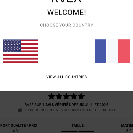
WELCOME!
Livra
CHOOSE YOUR COUNTRY
NOTE MOYENNE
5.0
VIEW ALL COUNTRIES
/5
BASÉ SUR
1 AVIS VÉRIFIÉS
DEPUIS JUILLET 2026
100% DE NOS CLIENTS RECOMMANDENT CE PRODUIT
PORT QUALITÉ / PRIX
TAILLE
MATIÈ
4.0
5.0