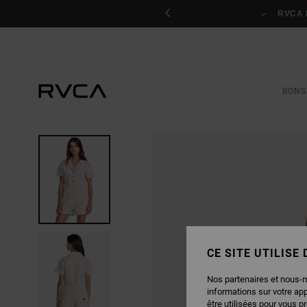
PASSER
nant
À
RVCA 
L'INFORMATION
SUR
LE
PRODUIT
BONS
CE SITE UTILISE
Nos partenaires et nous-
informations sur votre ap
être utilisées pour vous p