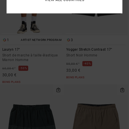
1
3
ARTIST NETWORK PROGRAM
Lauryn 17"
Yogger Stretch Contrast 17"
Short de marche à taille élastique
Short Noir Homme
Marron Homme
*
40%
55,00 €
*
50%
60,00 €
33,00 €
30,00 €
BONS PLANS
BONS PLANS