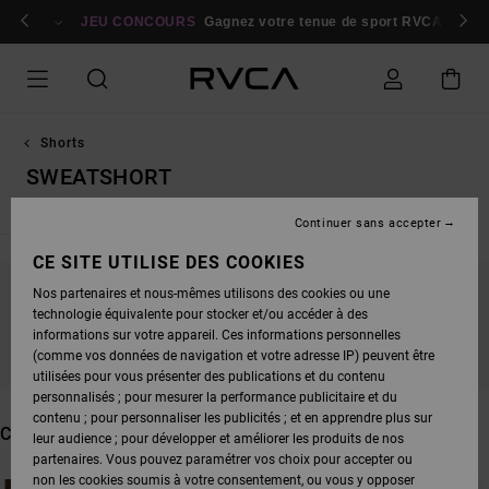
PASSEZ
bres
À
Se connecter / s'inscrire
JEU CONCOURS
Gagnez votre tenue de sport RVCA
Parti
LA
SÉLECTION
DE
LA
GRILLE
DES
PRODUITS
Shorts
SWEATSHORT
Continuer sans accepter
CE SITE UTILISE DES COOKIES
Nos partenaires et nous-mêmes utilisons des cookies ou une
NE PARTEZ PAS TROP LOIN, NOS PRODUITS
technologie équivalente pour stocker et/ou accéder à des
informations sur votre appareil. Ces informations personnelles
SERONT BIENTÔT DE RETOUR
(comme vos données de navigation et votre adresse IP) peuvent être
utilisées pour vous présenter des publications et du contenu
personnalisés ; pour mesurer la performance publicitaire et du
contenu ; pour personnaliser les publicités ; et en apprendre plus sur
CES PRODUITS POURRAIENT VOUS PLAIRE
leur audience ; pour développer et améliorer les produits de nos
partenaires. Vous pouvez paramétrer vos choix pour accepter ou
non les cookies soumis à votre consentement, ou vous y opposer
PASSER
ALLER