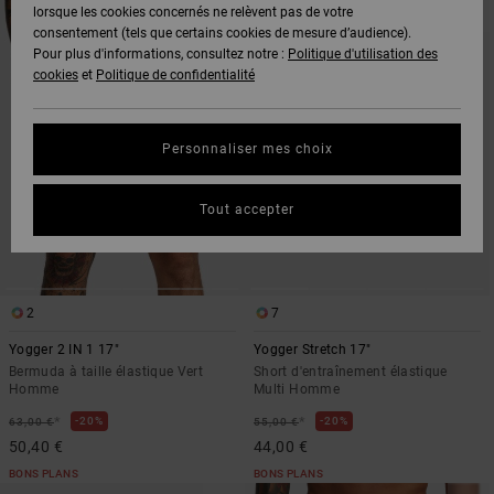
AUX
A
lorsque les cookies concernés ne relèvent pas de votre
CRITÈRES
TRIER
consentement (tels que certains cookies de mesure d’audience).
DE
PAR
Pour plus d'informations, consultez notre :
Politique d'utilisation des
FILTRAGE
DE
cookies
et
Politique de confidentialité
RECHERCHE
Personnaliser mes choix
Tout accepter
2
7
Yogger 2 IN 1 17"
Yogger Stretch 17"
Bermuda à taille élastique Vert
Short d'entraînement élastique
Homme
Multi Homme
*
*
20%
20%
63,00 €
55,00 €
50,40 €
44,00 €
BONS PLANS
BONS PLANS