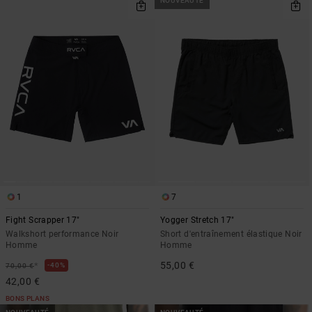
NOUVEAUTÉ
1
7
Fight Scrapper 17"
Yogger Stretch 17"
Walkshort performance Noir
Short d'entraînement élastique Noir
Homme
Homme
55,00 €
*
40%
70,00 €
42,00 €
BONS PLANS