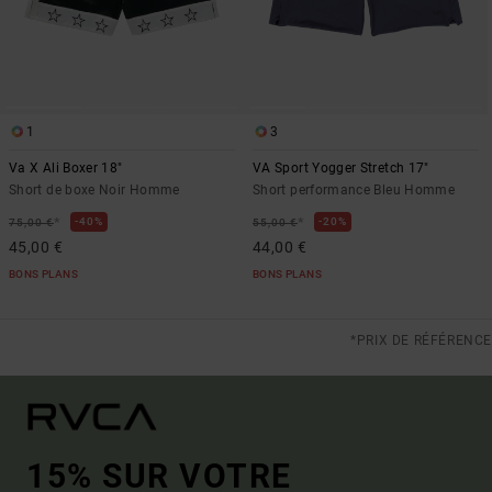
1
3
Va X Ali Boxer 18"
VA Sport Yogger Stretch 17"
Short de boxe Noir Homme
Short performance Bleu Homme
*
*
40%
20%
75,00 €
55,00 €
45,00 €
44,00 €
BONS PLANS
BONS PLANS
*PRIX DE RÉFÉRENCE
15% SUR VOTRE